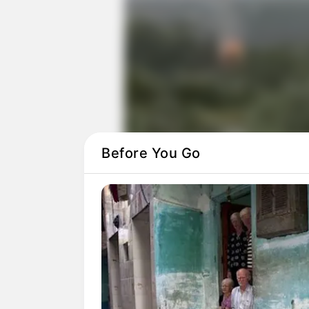
Before You Go