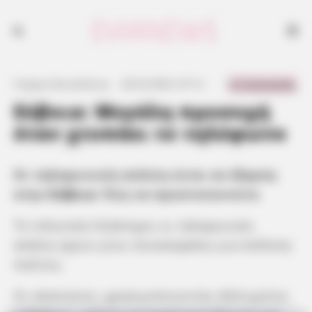
0 Comments
Γιώργος Κουτσελίνης
·
26.03.2025, 07:12
·
·
Εύβοια: Μεγάλη προσοχή
όταν χτυπάει το τηλέφωνο
Οι τηλεφωνικές απάτες είναι σε έξαρση
στην
Εύβοια
: Πώς να προστατευτείτε
Το τελευταίο διάστημα, οι τηλεφωνικές
απάτες έχουν γίνει πονοκέφαλος για πολλούς
πολίτες.
Οι απατεώνες, χρησιμοποιώντας εξελιγμένες