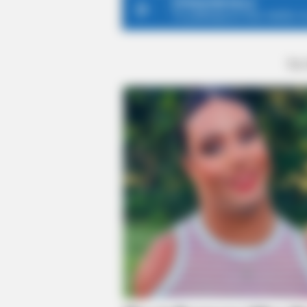
Columbus Are Already On Here
ΤΑ
MEMORY HEALTH
Neurologists Have Identified 7 Me
Brain Fog In Adults Over 60