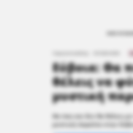
ΟΛΕΣ ΟΙ ΕΙΔ
Θα πας και δεν θα θέλεις 
Γιώργος Κουτσελίνης
·
9.07.2025, 00:38
·
·
0
Εύβοια: Θα π
θέλεις να φύ
μυστική πα
Θα πας και δεν θα θέλεις μ
μυστική παραλία στην Εύβο