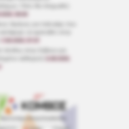
οδόμων: Πότε θα πληρωθεί;
.2026, 08:00
οια: Θρήνος για παλικάρι που
 κατάφερε να κρατηθεί στην
7.08.2026, 07:37
ύ πένθος στην Εύβοια για
πημένο καθηγητή
6.08.2026,
7