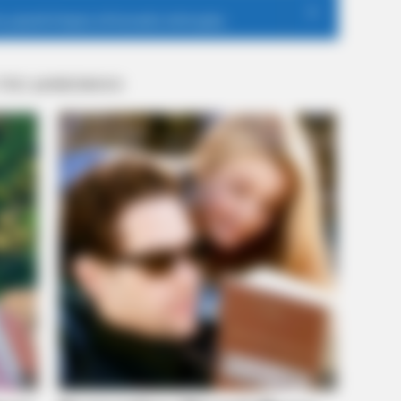
Eas
 ΠΙΟ ΔΗΜΟΦΙΛΗ
MEMORY HEALTH
dications Now Linked To
The Popular Drink That's
Cells (Most People Have 