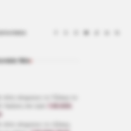
ΟΤΙΑ ΕΥΒΟΙΑ
ευταία Νέα
ΠΡΌΣΦΑΤΑ ΆΡΘΡΑ
ε πότε κληρώνει το Τζόκερ το
6: Ημέρες και ώρα
7.08.2026,
6
ε πότε κληρώνει το τζόκερ,