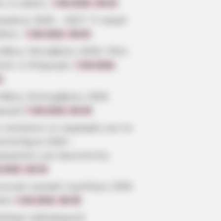
ς οι μέρες;
7.08.2026, 09:20
μήνια 2026 – 2027: Τι καιρό
άνει;
7.08.2026, 09:05
τάξεις Οκτωβρίου 2026: Πότε
ίνει η πληρωμή;
7.08.2026,
3
τάξεις Σεπτεμβρίου 2026
ρωμή
7.08.2026, 08:39
 ανοίγουν οι εγγραφές για τα
επιστήμια 2026 –
ρομηνίες για πρωτοετείς
.2026, 08:19
ωνικό οικιακό τιμολόγιο 2026
ηση
7.08.2026, 08:05
όσημο καλοκαιριού