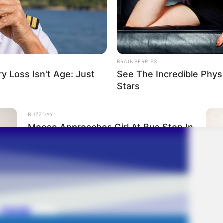
BRAINBERRIES
 Loss Isn't Age: Just
See The Incredible Phys
Stars
BUZZDAY
Moose Approaches Girl At Bus Stop In
Ohio – What She Did Next
RURA
Cou