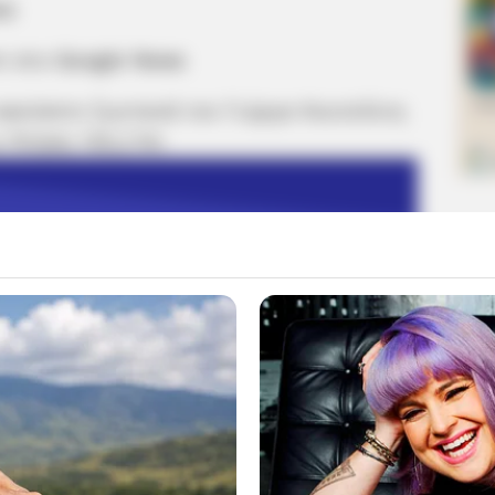
κα
m στο
Google News
 ακούσετε ζωντανά τον Γιώργο Κουτελίνη
 Πτήση 103,2 fm