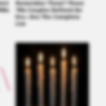
RADAR MEDIA
INST
She Got A Divorce Letter… Her
Mel
Answer Is Pure Gold!
Bel