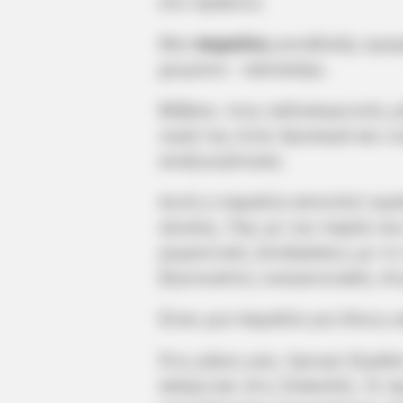
στο πράσινο.
Μια
παραλία
μοναδικής ομορ
χειμώνα – καλοκαίρι.
Βέβαια, τους καλοκαιρινούς μ
νερά της είναι δροσερά και 
αναζωογόνηση.
Αυτή η παραλία αποτελεί αγα
ηλικίας. Πας με την παρέα σου
ρομαντικές αποδράσεις με το τ
ξέγνοιαστες οικογενειακές στ
Είναι μια παραλία για όλους κ
Στις μέρες μας, έχουμε ξεχάσ
ακόμα και στις διακοπές. Κι 