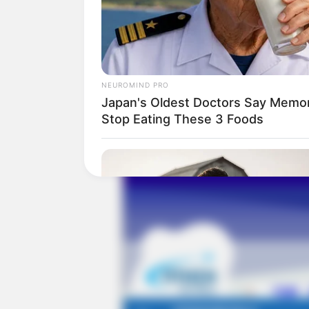
NEUROMIND PRO
Japan's Oldest Doctors Say Memory
Stop Eating These 3 Foods
RURAL HEARTS
Farmers And Ranchers Near