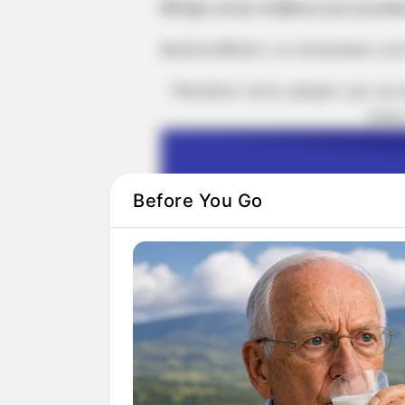
Θλίψη στην Εύβοια για γυναί
Ακολουθήστε το evianews.co
Πατήστε στον player για να
στον
Before You Go