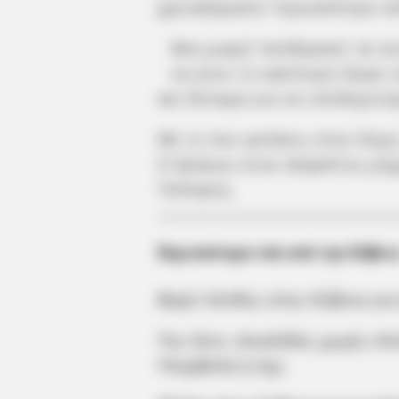
χρειαζόμαστε περισσότερο α
Μια μικρή “απόδραση” σε α
να γίνει το καλύτερο δώρο 
και δύναμη για να υποδεχτού
Με το που φτάσεις στην Κύμη
Ο δρόμος είναι άσφαλτος μέχ
Τσίλαρος.
Περισσότερα νέα από την Εύβοι
Βαρύ πένθος στην Εύβοια γι
Την λένε «Κυκλάδες χωρίς πλο
Υπερβολή ή όχι;