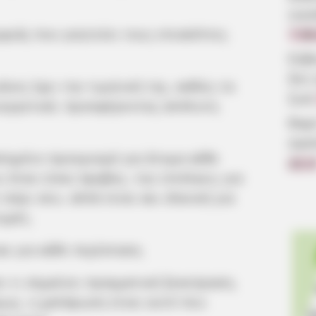
οικ
φιάς που γοητεύει τους επισκέπτες
7.08
Εύβ
δεν
ήνες έχει την τιμητική της, καθώς τα
ζωή
ευεργετικά, προσφέροντας απόλυτη
Βαρ
αγα
πημένο προορισμό για άτομα κάθε
22:1
 όταν είσαι έφηβος, την επιλέγεις για
αίρι σου, αλλά είναι και ιδανική για
ιγμές.
αι για κάθε περίσταση.
ει τι σημαίνει πραγματική ξεκούραση,
όμως, η χαλάρωση είναι αυτό που