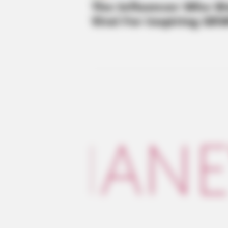
HABERION
Video Of Giant Anaconda Is Going
Viral All Over The World. Watch