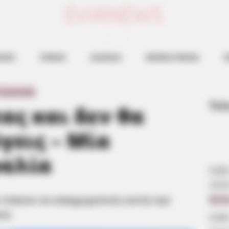
ευβοια νεα
ΗΣΕΙΣ
ΕΥΒΟΙΑ
ΧΑΛΚΙΔΑ
ΒΟΡΕΙΑ ΕΥΒΟΙΑ
Ν
με τίποτα να αποχωριστείς αυτή την μυστική παραλία στην Εύβοια
 Comments
Τελ
ας και δεν θα
γεις – Μία
ραλία
Κάθ
202
ε τίποτα να αποχωριστείς αυτή την
09:2
ια
Κάθ