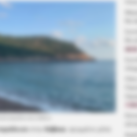
ποιε
Μερο
θα κ
Συν
θα γ
08:5
Συν
πλη
Πότε
Παν
Ημε
7.08
Κοιν
ική παραλία στην Εύβοια
αίτ
παράδεισο
στην
Εύβοια
, κρυμμένο μέσα
Δωρ