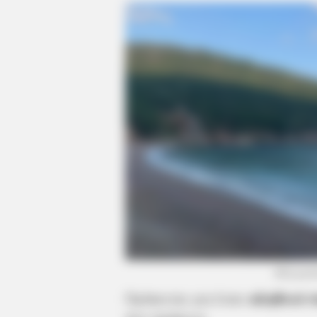
Μία μυστ
Πρόκειται για έναν
αληθινό 