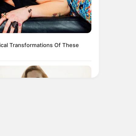
ical Transformations Of These
L HEARTS
ntry Singles Near Columbus Are