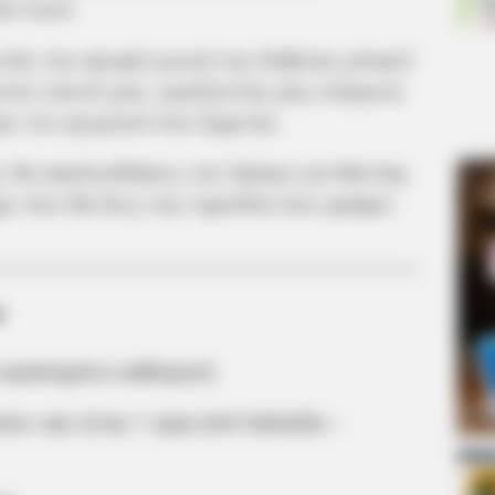
πό ποτέ.
υτήν την κρυφή γωνιά της Εύβοιας μπορεί
στον εαυτό μας, γεμίζοντας μας ενέργεια
με τον χειμώνα που έρχεται.
, θα ακολουθήσεις τον δρόμο για Μετόχι.
ρι που θα δεις την ταμπέλα που γράφει
α
α αγαπημένο καθηγητή
ίο» και είναι 1 ώρα από Χαλκίδα –