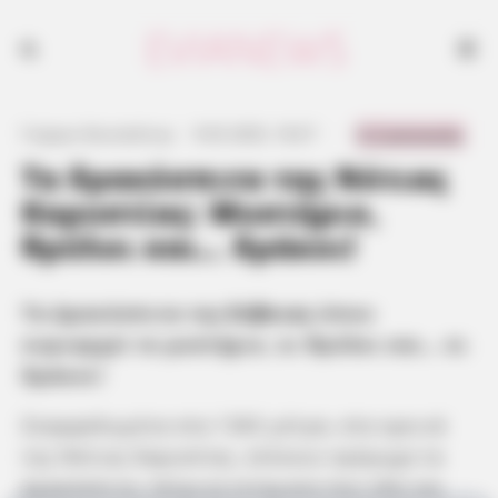
0 Comments
Γιώργος Κουτσελίνης
·
9.03.2025, 18:27
·
·
Τα δρακόσπιτα της Νότιας
Καρυστίας: Μυστήριο,
θρύλοι και… δράκοι!
Τα Δρακόσπιτα της
Εύβοιας
όπου
κυριαρχεί το μυστήριο, οι θρύλοι και… οι
δράκοι!
Σκαρφαλωμένα στα 1365 μέτρα, στα ορεινά
της Νότιας Καρυστίας, στέκουν αγέρωχα τα
Δρακόσπιτα, πέτρινα κτίσματα που εδώ και