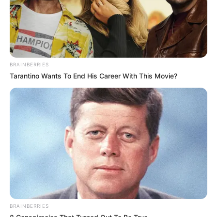
BRAINBERRIES
Tarantino Wants To End His Career With This Movie?
BRAINBERRIES