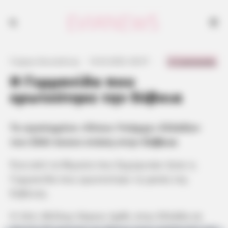
0 Comments
Γιώργος Κουτσελίνης
·
14.03.2025, 00:57
·
·
Η Γερμανίδα που
ερωτεύτηκε την Εύβοια
Το αγαπημένο «Όπου Υπάρχει Ελλάδα»
του ΣΚΑΙ έκανε στάση στην
Εύβοια
Ένα από τα θέματα που ξεχώρισαν ήταν η
Γερμανίδα που ερωτεύτηκε τη φύση της
Εύβοιας.
Η Λότι Μίλλερ Χάγκεν ήρθε στην Ελλάδα σε