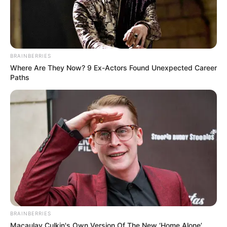
BRAINBERRIES
Where Are They Now? 9 Ex-Actors Found Unexpected Career
Paths
BRAINBERRIES
Macaulay Culkin's Own Version Of The New ‘Home Alone’