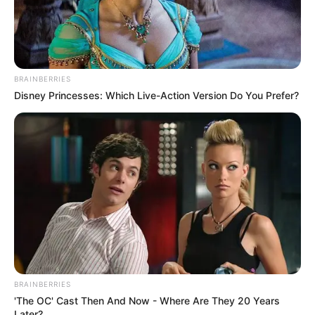
BRAINBERRIES
Disney Princesses: Which Live-Action Version Do You Prefer?
BRAINBERRIES
'The OC' Cast Then And Now - Where Are They 20 Years
Later?