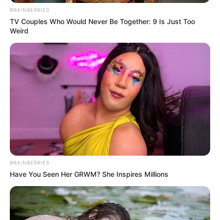
3 παιδιά της
BRAINBERRIES
TV Couples Who Would Never Be Together: 9 Is Just Too
Weird
Περισσότερα νέα από την Εύβοια
Βαρύ πένθος στην Εύβοια για αγαπημένο
καθηγητή
Την λένε «Κυκλάδες χωρίς πλοίο» και είναι 1
ώρα από Χαλκίδα – Υπερβολή ή όχι;
Θλίψη στην Εύβοια για γυναίκα
Ακολουθήστε το evianews.com στο
Google
BRAINBERRIES
News
Have You Seen Her GRWM? She Inspires Millions
ΤΑ ΠΙΟ ΔΗΜΟΦΙΛΗ