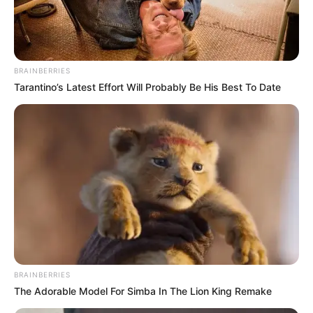
Περισσότερα νέα από την Εύβοια
Βαρύ πένθος στην Εύβοια για αγαπημένο
καθηγητή
BRAINBERRIES
Tarantino’s Latest Effort Will Probably Be His Best To Date
Την λένε «Κυκλάδες χωρίς πλοίο» και είναι 1
ώρα από Χαλκίδα – Υπερβολή ή όχι;
Θλίψη στην Εύβοια για γυναίκα
Ακολουθήστε το evianews.com στο
Google
News
ΤΑ ΠΙΟ ΔΗΜΟΦΙΛΗ
BRAINBERRIES
The Adorable Model For Simba In The Lion King Remake