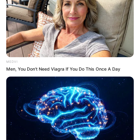
MEDVI
Men, You Don't Need Viagra If You Do This Once A Day