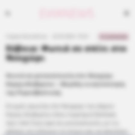
0 Comments
Γιώργος Κουτσελίνης
·
22.02.2025, 19:23
·
·
Εύβοια: Φωτιά σε σπίτι στο
Νεοχώρι
Φωτιά σε μονοκατοικία στο Νεοχώρι
Κύμης-Αλιβερίου – Μεγάλη κινητοποίηση
της Πυροσβεστικής
Στιγμές αγωνίας στο Νεοχώρι του Δήμου
Κύμης-Αλιβερίου όπου πυρκαγιά ξέσπασε
πριν από λίγη ώρα σε μονοκατοικία, με τις
φλόγες να τυλίγουν το κτίριο και να απειλούν