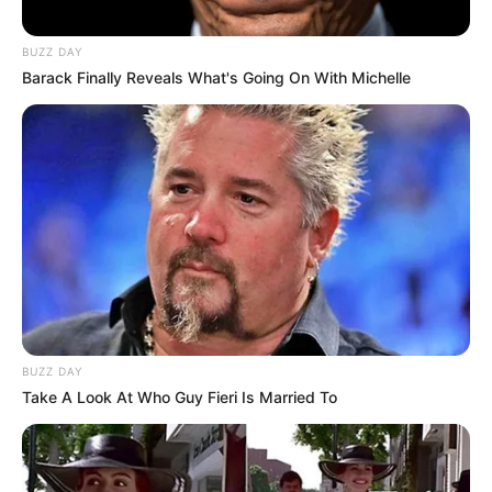
BUZZ DAY
Barack Finally Reveals What's Going On With Michelle
BUZZ DAY
Take A Look At Who Guy Fieri Is Married To