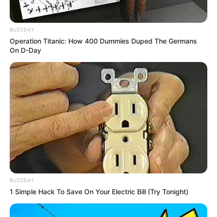
Ακολουθήστε το evianews.com στο
Google
News
BUZZDAY
Operation Titanic: How 400 Dummies Duped The Germans
ΤΑ ΠΙΟ ΔΗΜΟΦΙΛΗ
On D-Day
BUZZDAY
1 Simple Hack To Save On Your Electric Bill (Try Tonight)