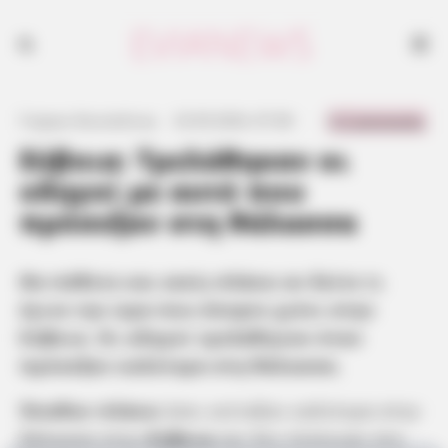
Θα πάθετε και εσείς πλάκα αν δείτε τι έγινε την ώρα που έπεφτε χιόνι
στην Εύβοια
0 Comments
Γιώργος Κουτσελίνης
·
23.09.2024, 07:38
·
·
Εύβοια: Τρελάθηκαν οι
οδηγοί με αυτό που
πρόσεξαν στη θάλασσα
Θα πάθετε και εσείς πλάκα αν δείτε τι
έγινε την ώρα που έπεφτε χιόνι στην
Εύβοια. Οι οδηγοί τρελάθηκαν όταν
πρόσεξαν καλύτερα στη θάλασσα.
Έπαθαν πλάκα
όσοι κοίταξαν καλύτερα στην
θάλασσα στην
Εύβοια
και δεν πίστευαν στο