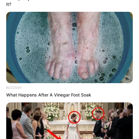
It?
BUZZDAY
What Happens After A Vinegar Foot Soak