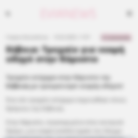
0 Comments
Γιώργος Κουτσελίνης
·
10.02.2025, 11:07
·
·
Εύβοια: Τροχαίο για νεαρή
οδηγό στην Κάρυστο
Τροχαίο ατύχημα στην Κάρυστο της
Εύβοιας
με τραυματισμό νεαρής οδηγού
Ένα νέο τροχαίο ατύχημα σημειώθηκε στους
δρόμους της Εύβοιας.
Στην Κάρυστο, συγκεκριμένα στον κεντρικό
δρόμο, μια νεαρή κοπέλα έχασε τον έλεγχο