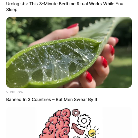
Urologists: This 3-Minute Bedtime Ritual Works While You
Sleep
VIRIFLOW
Banned In 3 Countries – But Men Swear By It!