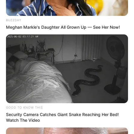
BUZZDAY
Meghan Markle's Daughter All Grown Up — See Her Now!
GOOD TO KNOW THIS
Security Camera Catches Giant Snake Reaching Her Bed!
Watch The Video