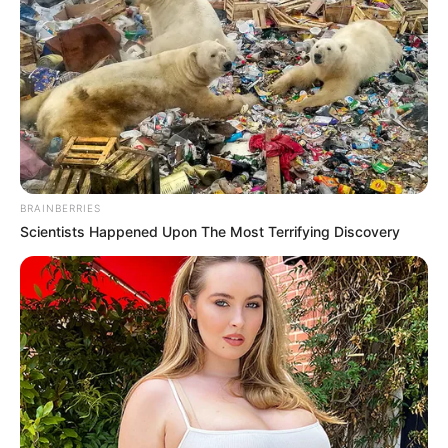
BRAINBERRIES
ΤΑΥΤΟΤΗΤΑ ΚΑΙ ΕΠΙΚΟΙΝΩΝΙΑ
ΟΡΟΙ ΧΡΗΣΗΣ
Scientists Happened Upon The Most Terrifying Discovery
© 2025 EVIANEWS του Γιώργου Κουτσελίνη