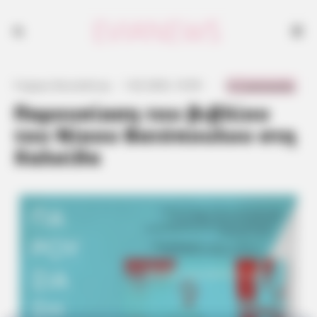
0 Comments
Γιώργος Κουτσελίνης
·
1.02.2023, 10:59
·
·
Παρουσίαση του βιβλίου
του Νίκου Βατόπουλου στη
Χαλκίδα