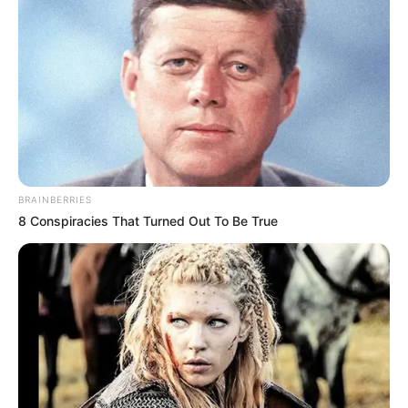
Όμιλος Δημοσιογραφίας του 1ου Γυμνασίου
Χαλκίδας σας προσκαλούν στην
παρουσίαση του βιβλίου του Νίκου
Βατόπουλου “Ένα παιδί μεγαλώνει στην
Αθήνα, 1934-1944”
Οι μαθητές, οι μαθήτριες και οι καθηγήτριες
που εμψυχώνουν τους
BRAINBERRIES
ομίλους θα συνομιλήσουν με τον συγγραφέα
8 Conspiracies That Turned Out To Be True
την Τετάρτη 15 Φεβρουαρίου
2023, ώρα 19.00 στην αίθουσα εκδηλώσεων
του 5ου Προτύπου Γυμνασίου
Χαλκίδας.
Μετά το πέρας της συζήτησης ο συγγραφέας
θα υπογράψει αντίτυπα του
βιβλίου του.