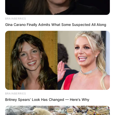
BRAINBERRIES
Gina Carano Finally Admits What Some Suspected All Along
BRAINBERRIES
Britney Spears' Look Has Changed — Here's Why