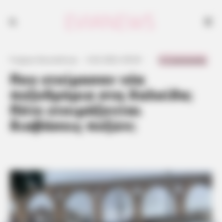
0 Comments
Γιώργος Κουτσελίνης
·
2.02.2023, 09:30
·
·
Που ετοίμασαν νέα
πεζοδρόμια στη Χαλκίδα;
Πότε ετοιμάζονται
διαβάσεις πεζών;