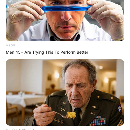
Ακολουθήστε το evianews.com στο
Google
News
ΤΑ ΠΙΟ ΔΗΜΟΦΙΛΗ
MEDVI
Men 45+ Are Trying This To Perform Better
NEUROMIND PRO