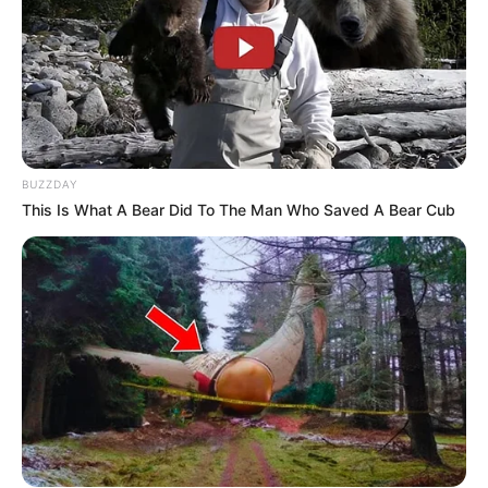
BUZZDAY
This Is What A Bear Did To The Man Who Saved A Bear Cub