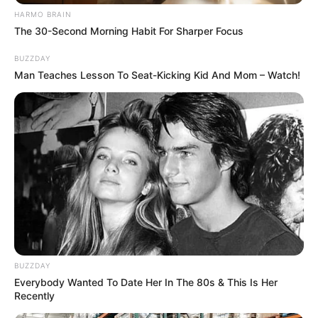
Ο αέρας, με μια οργή που πάγωνε το αίμα,
HARMO BRAIN
άρχισε να σηκώνει στον αέρα τραπέζια,
The 30-Second Morning Habit For Sharper Focus
καρέκλες, και ό,τι άλλο βρήκε.
BUZZDAY
Man Teaches Lesson To Seat-Kicking Kid And Mom – Watch!
Οι εικόνες έδειχναν την απόλυτη δύναμη
της φύσης απέναντι στην ανθρώπινη τάξη
και ηρεμία.
BUZZDAY
Everybody Wanted To Date Her In The 80s & This Is Her
Recently