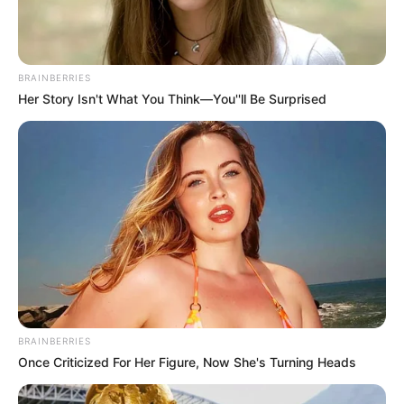
BRAINBERRIES
Her Story Isn't What You Think—You''ll Be Surprised
BRAINBERRIES
Once Criticized For Her Figure, Now She's Turning Heads