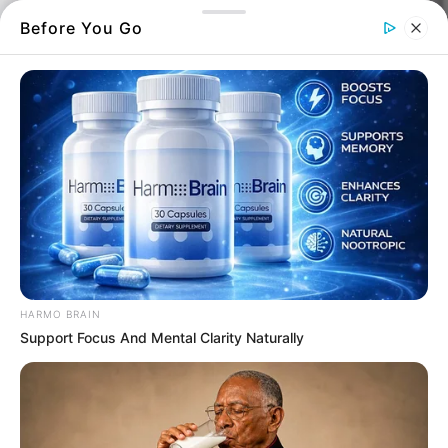
Before You Go
Κακοκαιρία
Όλα έγιναν μέσα σε λίγα λεπτά και
κανένας δεν μπορούσε να πιστέψει το
θέαμα που έβλεπε
HARMO BRAIN
Support Focus And Mental Clarity Naturally
Ο καιρός στην
Κύμη
, σκοτείνιασε και ξαφνικά
άρχισε να παίρνει τα τραπέζια και τις
καρέκλες. Ένα απίθανο βίντεο το 2015 που
έγινε viral, δείχνοντας την μανία της φύσης.