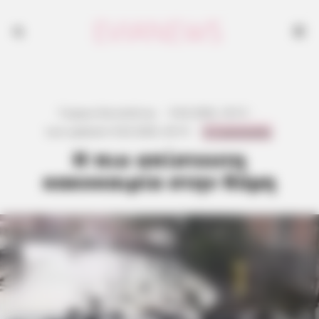
Γιώργος Κουτσελίνης
·
9.02.2026, 18:15
·
0 Comments
Last updated:
8.02.2026, 20:15
·
Η πιο απίστευτη
κακοκαιρία στην Κύμη