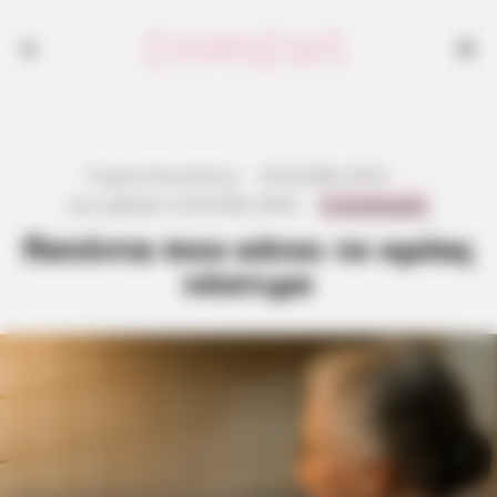
Γιώργος Κουτσελίνης
·
24.04.2026, 04:01
·
0 Comments
Last updated:
23.04.2026, 08:02
·
Πατέντα που κάνει το κρέας
νόστιμο