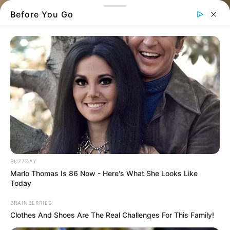
Before You Go
BUZZDAY
Το δοκιμάσαμε και είχε 100% επιτυχία.
Marlo Thomas Is 86 Now - Here's What She Looks Like
Today
Τα κρέατα είναι συνήθως αρκετά σκληρά από
BRAINBERRIES
τη φύση τους. Για να το κάνεις πιο μαλακό το
Clothes And Shoes Are The Real Challenges For This Family!
μόνο που θα χρειαστείς είναι ένα ακτινίδιο.