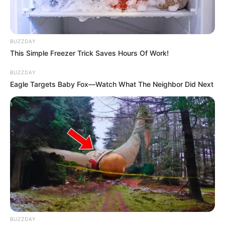
Τα πιο Έξυπνα Tips Διακόσμησης για να
Μεταμορφώσεις το Σπίτι σου
BUZZDAY
This Simple Freezer Trick Saves Hours Of Work!
Ακολουθήστε το evianews.com στο
Google
News
BUZZDAY
Eagle Targets Baby Fox—Watch What The Neighbor Did Next
ΤΑ ΠΙΟ ΔΗΜΟΦΙΛΗ
BUZZDAY