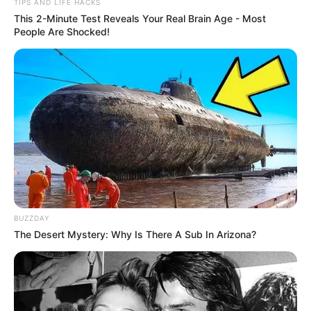
TIPS AND LIFE HACKS
This 2-Minute Test Reveals Your Real Brain Age - Most
People Are Shocked!
BUZZDAY
The Desert Mystery: Why Is There A Sub In Arizona?