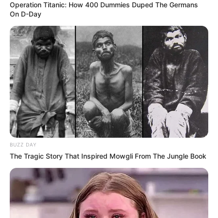
Operation Titanic: How 400 Dummies Duped The Germans
On D-Day
BUZZ DAY
The Tragic Story That Inspired Mowgli From The Jungle Book