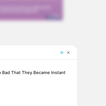
 Bad That They Became Instant