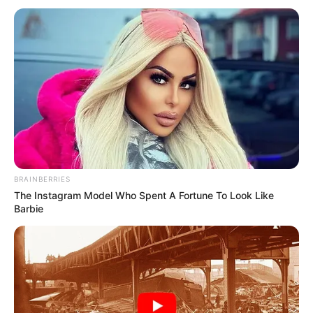
καθηγητή
Την λένε «Κυκλάδες χωρίς πλοίο» και είναι 1
ώρα από Χαλκίδα – Υπερβολή ή όχι;
Θλίψη στην Εύβοια για γυναίκα
Ακολουθήστε το evianews.com στο
Google
News
ΤΑ ΠΙΟ ΔΗΜΟΦΙΛΗ
BRAINBERRIES
The Instagram Model Who Spent A Fortune To Look Like
Barbie