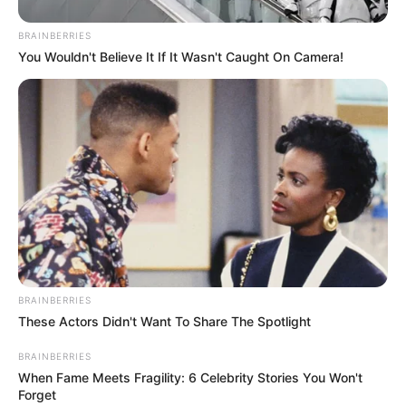
Το επίμαχο υλικό εμπλουτιζόταν και
BRAINBERRIES
ανανεωνόταν σε τακτική βάση, ώστε να είναι
You Wouldn't Believe It If It Wasn't Caught On Camera!
δυνατή η διαρκής αγοραπωλησία και
ανταλλαγή ταυτόχρονα σε όλους τους
διακομιστές.
Συνολικά ταυτοποιήθηκαν 30 ανήλικα
θύματα, ηλικίας 13 έως 17 ετών και 10
ενήλικα θύματα εκδικητικής πορνογραφίας.
Το πορνογραφικό υλικό το πουλούσαν έναντι
5 έως 35 ευρώ.
BRAINBERRIES
These Actors Didn't Want To Share The Spotlight
Περισσότερα νέα από την Εύβοια
BRAINBERRIES
When Fame Meets Fragility: 6 Celebrity Stories You Won't
Βαρύ πένθος στην Εύβοια για αγαπημένο
Forget