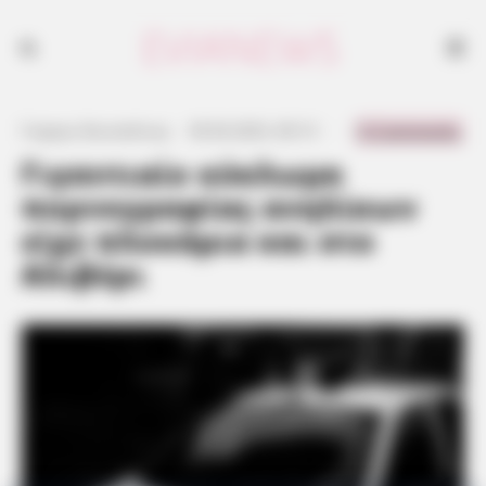
0 Comments
Γιώργος Κουτσελίνης
·
30.06.2023, 00:13
·
·
Γιγαντιαίο κύκλωμα
πορνογραφίας ανηλίκων
είχε πλοκάμια και στο
Αλιβέρι