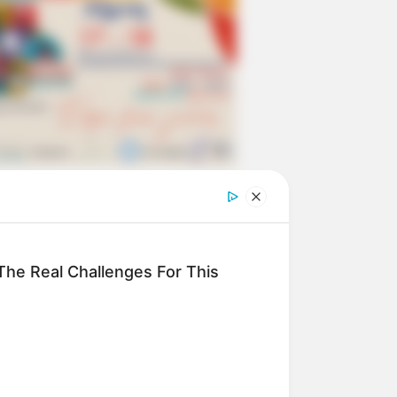
he Real Challenges For This