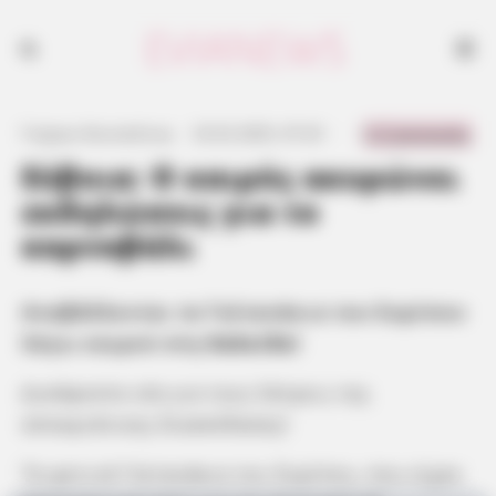
0 Comments
Γιώργος Κουτσελίνης
·
23.02.2025, 07:25
·
·
Εύβοια: Ο καιρός ακυρώνει
εκδηλώσεις για το
καρναβάλι
Αναβάλλονται τα Γαϊτανάκια του Ευρίπου
λόγω καιρού στη
Χαλκίδα
!
Δυσάρεστα νέα για τους λάτρεις της
αποκριάτικης διασκέδασης!
Τα φετινά Γαϊτανάκια του Ευρίπου, που είχαν