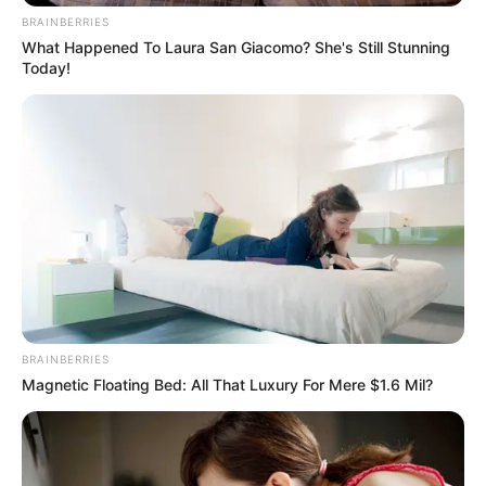
παραλία κοντά στη Χαλκίδα
BRAINBERRIES
What Happened To Laura San Giacomo? She's Still Stunning
Today!
Τραγωδία έξω από τη Χαλκίδα με νεκρό άντρα
Ακολουθήστε το evianews.com στο
Google
News
ΤΑ ΠΙΟ ΔΗΜΟΦΙΛΗ
BRAINBERRIES
Magnetic Floating Bed: All That Luxury For Mere $1.6 Mil?