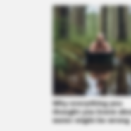
BRAINBERRIES
Think You Know FIFA 2026? These
Facts May Surprise You