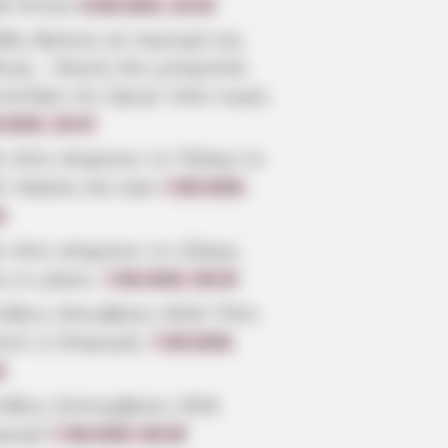
ρό άντρα
8.08.2026, 10:20
βός θρήνος σε περιοχή της
οιας – Κανείς δεν μπορούσε
ιστέψει ότι έφυγε τόσο νωρίς
.2026, 19:47
ε πότε κληρώνει το Τζόκερ το
6: Ημέρες και ώρα
7.08.2026,
6
ε πότε κληρώνει το τζόκερ,
ς οι μέρες;
7.08.2026, 09:20
τάξεις Οκτωβρίου 2026: Πότε
ίνει η πληρωμή;
7.08.2026,
3
τάξεις Σεπτεμβρίου 2026
ρωμή
7.08.2026, 08:39