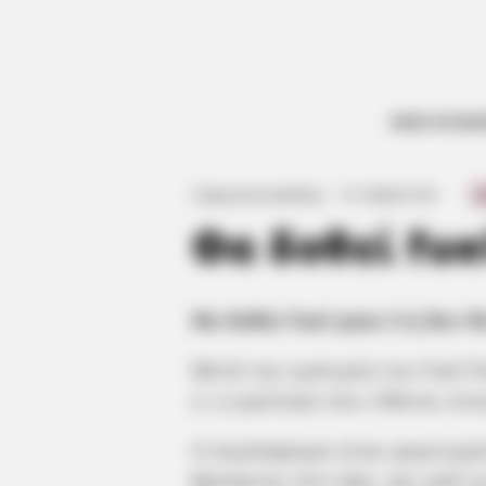
ΟΛΕΣ ΟΙ ΕΙΔ
Με μορφή ψηφιακής κάρτας ή μεταφοράς ποσού σε 
δοθεί εφόσον αποφασιστεί από την κυβέρνηση.
Γιώργος Κουτσελίνης
·
5.11.2024, 01:33
·
·
0
Θα δοθεί fuel
Θα δοθεί fuel pass 3 ή δεν θ
Μετά την εμπειρία του Fuel P
2, η ερώτηση που τίθεται είν
Η ατμόσφαιρα είναι φορτισμέ
βρίσκεται στα ύψη, και μαζί 