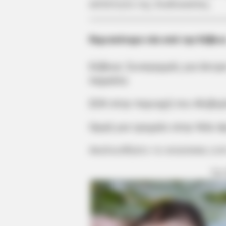
απλότητα της διαδικασίας.
Περισσότερα νέα από την Εύβοι
Εύβοια: Συναγερμός για άντρα
παραλία
ΣΟΚ στην περιοχή του Αλιβερ
Οργή για τροχαίο στην Νέα Α
Ακολουθήστε το evianews.co
ΤΑ