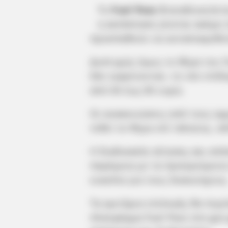
Το
Fuel Pass 3
αναδεικνύετα
η κατάσταση γίνεται ακόμη 
προσπαθούν να ανταποκριθούν
Δυστυχώς όμως το θέμα του Fu
Εάν εγκρίνονταν, το νέο επί
από 65 έως 85 ευρώ.
Οι ανακοινώσεις από τους α
τεθεί το θέμα επί τάπητος, α
Η διαδικασία αίτησης και απ
παρόμοια με τα προηγούμενα
ευκολία για τους δικαιούχους
Τα κριτήρια επιλογής θα περ
πλατφόρμα Fuel Pass στο gov.