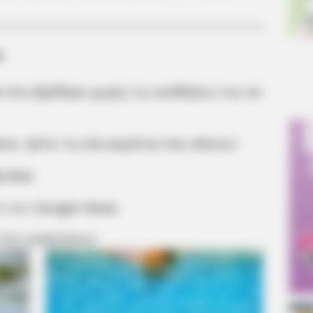
α
 που βρέθηκε χωρίς τις αισθήσεις του σε
ίου: Δείτε τη νέα κομπίνα που κάνουν
ρτάκη
m στο
Google News
 ΠΙΟ ΔΗΜΟΦΙΛΗ