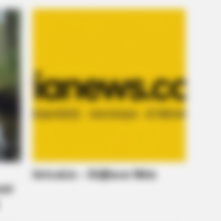
CTA LOVE
Why everything you tho
be wrong
BRAINBERRIES
BRAIN
The Real Reason Steve Carell Left
Mac
'The Office'
New