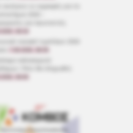
 ανοίγουν οι εγγραφές για τα
επιστήμια 2026 –
ρομηνίες για πρωτοετείς
.2026, 08:19
ωνικό οικιακό τιμολόγιο 2026
ηση
7.08.2026, 08:05
όσημο καλοκαιριού
οδόμων: Πότε θα πληρωθεί;
.2026, 08:00