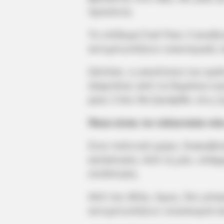
προϊόντα.
Το επίδομα Fuel Pass 3 αναδε
αντιμετωπίζουν οικονομικές 
Ωστόσο, η ικανότητα του κρά
εξαρτάται από τα δημόσια οικ
pass 3 δεν θα ξανάρθει στις ζ
Ποια είναι τα τελευταία νέα 
Στον πολιτικό χώρο, διακυβεύ
κατάσταση. Από τη μία, υπάρ
επιδότηση.
Από την άλλη, όμως, δεν μπο
αντιμετωπίζουν νοικοκυριά κα