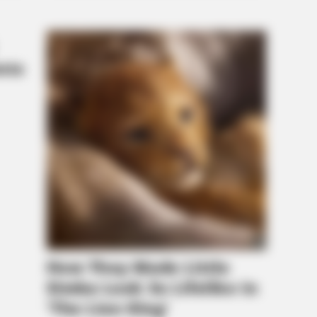
BRAINBERRIES
cts We All Commit!
Films To Make You Ques
Cinema
BRAIN