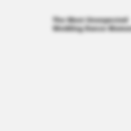
BRAINBERRIES
Hidden Sins: 15 Bible Prohibited A