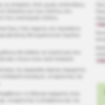
ι ως αναγκαίο, διότι χωρίς επιδοτήσεις,
Πότε
πιο δύσκολη για τους πολίτες που
Παν
 στις οικονομικές πιέσεις.
Ημε
7.08
el Pass 3 δεν έρχεται στο προσκήνιο.
Κοιν
δομα βενζίνης θα κυμαίνονταν περίπου
αίτ
Δωρ
ρμόδιους θα δοθούν σε περίπτωση που
οικ
λλά κάτι τέτοιο είναι πολύ δύσκολο.
7.08
όκτησης της ψηφιακής κάρτας παραμείνει
 επιδόματα καυσίμων, ενισχύοντας την
.
ιλαμβάνουν τη δήλωση οχήματος στην
gr, ενισχύοντας τη διαφάνεια και την