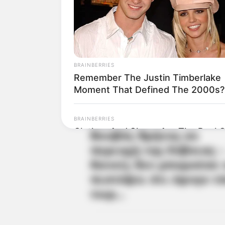
BRAINBERRIES
Remember The Justin Timberlake
Moment That Defined The 2000s?
BRAINBERRIES
Clothes And Shoes Are The Real C
Family!