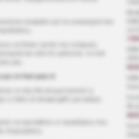
νεκ
Βου
Εύβ
ικνύεται αναγκαίο για τα νοικοκυριά που
να π
προκλήσεις.
7.08
τους να δώσει αυτήν την ενίσχυση
Κάθ
ονομικά και από ότι φαίνεται, το fuel
202
ωές μας.
09:2
για το fuel pass 3;
Κάθ
ποιε
εται το πώς θα αντιμετωπιστεί η
Συν
χει η τάση να αποφευχθεί μια ακόμη
θα γ
08:5
ρούν να αγνοηθούν οι προκλήσεις που
Συν
ι επιχειρήσεις.
πλη