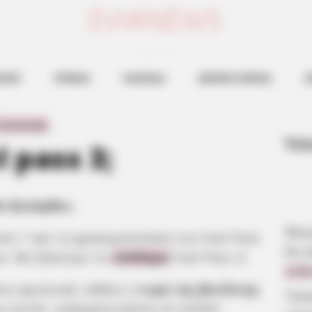
ευβοια νεα
ΗΣΕΙΣ
ΕΥΒΟΙΑ
ΧΑΛΚΙΔΑ
ΒΟΡΕΙΑ ΕΥΒΟΙΑ
Ν
τραπεζικό λογαριασμό, το Επίδομα Βενζίνης fuel pass 3 θα
 Comments
Τελ
 pass 3;
α ξανάρθει;
Μερο
ass 1 και τη χρησιμοποίηση του Fuel Pass
θα κ
αι: Θα ζήσουμε το
επίδομα
Fuel Pass 3;
8.08
νη αρνητικά, καθώς η
τιμή της βενζίνης
Τρα
με αυτήν, αυξημένα κόστη σε πολλά