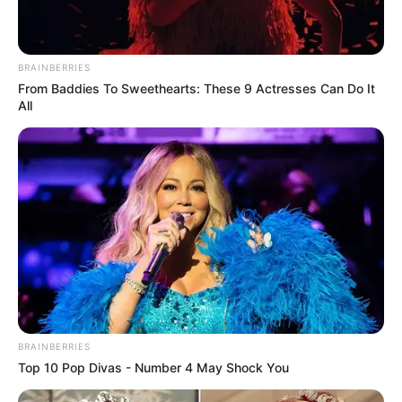
νεκρό
Πότε θα έρθει το ρεύμα στη Χαλκίδα;
BRAINBERRIES
From Baddies To Sweethearts: These 9 Actresses Can Do It
Ακολουθήστε το evianews.com στο
Google
All
News
ΤΑ ΠΙΟ ΔΗΜΟΦΙΛΗ
BRAINBERRIES
Top 10 Pop Divas - Number 4 May Shock You