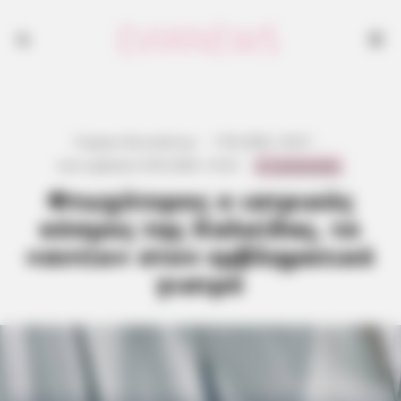
Γιώργος Κουτσελίνης
·
7.05.2026, 18:27
·
0 Comments
Last updated:
8.05.2026, 14:23
·
Φτωχότερος ο ιατρικός
κόσμος της Χαλκίδας, το
«αντίο» στον εμβληματικό
γιατρό