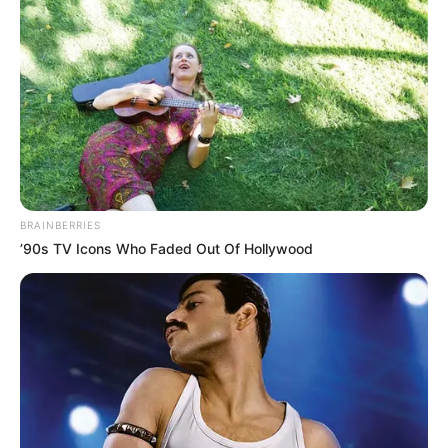
Η πληρωμή του φοιτητικού επιδόματος
ξεκινά με κάθε Τμήμα ή Σχολή που
αναλαμβάνει τον έλεγχο των αναγκαίων
εγγράφων και πραγματοποιεί την επαλήθευση
τους προτού προχωρήσει στην εκταμίευση
του ποσού.
BRAINBERRIES
Συγκεκριμένα, αφού ολοκληρωθεί ο
έλεγχος
’90s TV Icons Who Faded Out Of Hollywood
των απαραίτητων εγγράφων και
επιβεβαιωθούν οι προϋποθέσεις για τη
χορήγηση του επιδόματος μέσω του
ηλεκτρονικού συστήματος και των αρμόδιων
υπηρεσιών του Ιδρύματος, οι εγκριθείσες
αιτήσεις προωθούνται στην Οικονομική
Υπηρεσία του Ιδρύματος για την έκδοση των