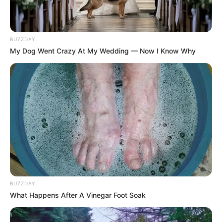
BUZZDAY
My Dog Went Crazy At My Wedding — Now I Know Why
BUZZDAY
What Happens After A Vinegar Foot Soak