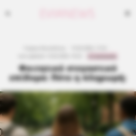
Γιώργος Κουτσελίνης
·
15.02.2026, 17:22
·
0 Comments
Last updated:
13.02.2026, 19:22
·
Φοιτητικό στεγαστικό
επίδομα: Πότε η πληρωμή;