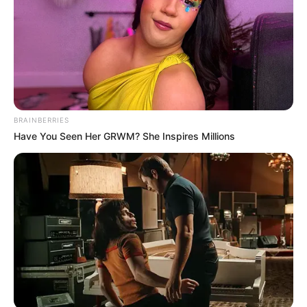
ακαδημαϊκού έτους.
BRAINBERRIES
Have You Seen Her GRWM? She Inspires Millions
Φοιτητικό επίδομα ενοικίου: Ποιοι είναι
δικαιούχοι;
Δικαιούχοι
για το φοιτητικό επίδομα για να
κάνουν αίτηση είναι οι Έλληνες υπήκοοι ή οι
Ευρωπαίοι πολίτες στους οποίους χορηγείται