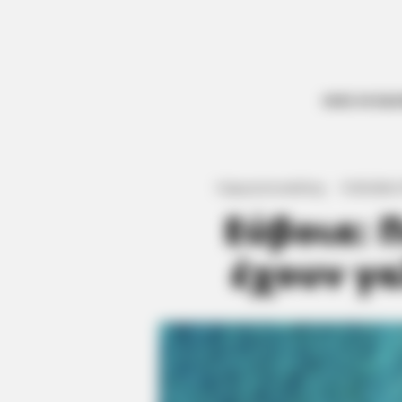
ΟΛΕΣ ΟΙ ΕΙΔ
Γιώργος Κουτσελίνης
·
15.05.2026, 
Εύβοια: 
έχουν γα