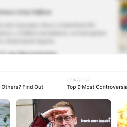
ύσεων στην Εύβοια
 από περιοχές όπως η Χαλκιδική (93
μαίες), η Εύβοια καταφέρνει να διατηρήσει
σε στρατηγικά σημεία.
α 3” της Πρωτεύουσας
ύ πρωταγωνιστεί με τρεις δημοφιλείς
 την εύκολη πρόσβαση με τις αυστηρές
BRAINBERRIES
 Others? Find Out
Top 9 Most Controversi
ίτικη» παραλία της Χαλκίδας, πόλος
ς κάθε Σαββατοκύριακο.
κή ακτή μέσα στον αστικό ιστό που
ή κριτήρια.