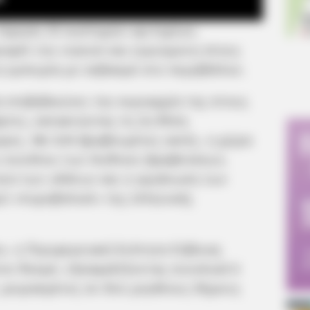
 τήρηση 33 αυστηρών κριτηρίων,
ροφίλ του νησιού και εγγυώμενη στους
 εμπειρία με σεβασμό στο περιβάλλον.
α επιβεβαιώνει την κυριαρχία της στους
ρτες, κατακτώντας τη 2η θέση
ρες. Με 624 βραβευμένες ακτές, η χώρα
υ συνόλου των διεθνών βραβεύσεων,
ητα των υδάτων και η οργάνωση των
ύ «πυροβολικό» της ελληνικής
υ, η Περιφερειακή Ενότητα Εύβοιας
τον θεσμό, εξασφαλίζοντας συνολικά 6
, μοιρασμένες σε δύο μεγάλους δήμους