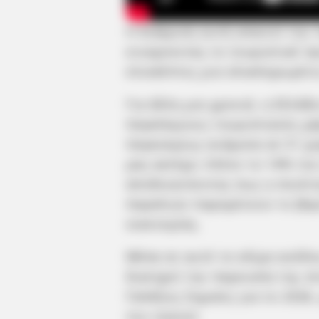
Η διάκριση αυτή απαιτεί την
ενισχύοντας το τουριστικό π
επισκέπτες μια ολοκληρωμένη
Για άλλη μια χρονιά, η Ελλάδ
παγκόσμιους τουριστικούς χά
παγκοσμίως ανάμεσα σε 51 χώ
μας κατέχει πλέον το 14% το
αποδεικνύοντας πως η ποιότ
παραλιών παραμένουν το βαρ
οικονομίας.
Μέσα σε αυτό το κλίμα ανόδο
διατηρεί την παρουσία της σ
Γαλάζιες Σημαίες για το 2026
του νησιού.