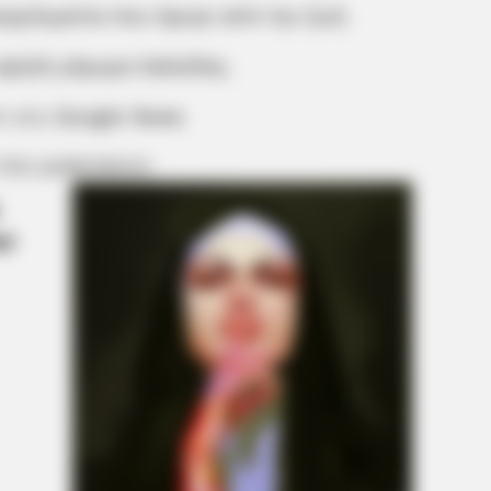
αγγελματία που έφυγε από την ζωή
 υψηλή γέφυρα Χαλκίδας
m στο
Google News
 ΠΙΟ ΔΗΜΟΦΙΛΗ
CTA LOVE
 Would Be On Top
Why this ordinary drink i
every day