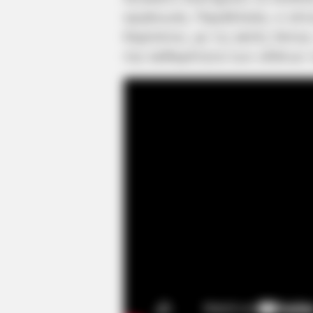
οργάνωση. Παράλληλα, ο νότ
Καρύστου, με τις ακτές Venus
την καθαρότητα των υδάτων 