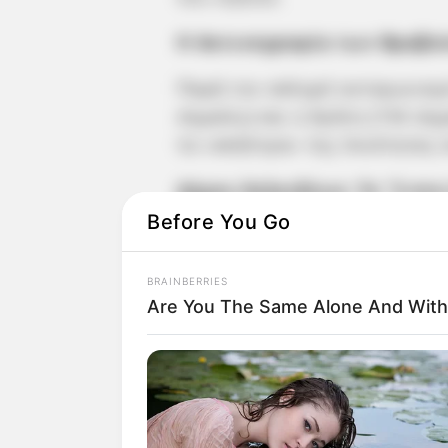
Η Ακτινογραφία των Βραβε
Παρά τον σκληρό ανταγωνισμό
σημαίες) και η Κρήτη (154 ση
τα «σκήπτρα» της ποιότητας 
Δήμος Χαλκιδέων: Το “3 στ
Before You Go
Ο κεντρικός δήμος του νησιο
προορισμούς που συνδυάζουν
BRAINBERRIES
προδιαγραφές καθαριότητας:
Are You The Same Alone And With
Αλυκές Δροσιάς: Η «κοσμοπολ
έλξης για χιλιάδες επισκέπτε
Αστέρια Χαλκίδας: Μια ιστορι
συνεχίζει να πληροί τα διεθν