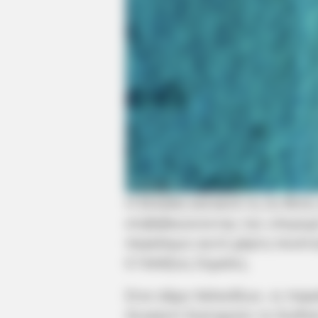
Η Ελλάδα κατακτά τη 2η θέση
επιβεβαιώνοντας την υπεροχ
παγκόσμιο αυτό χάρτη ποιότη
6 Γαλάζιες Σημαίες.
Στον Δήμο Χαλκιδέων, οι παρα
Λευκαντί διατηρούν το διεθν