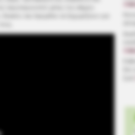
7.08
ος πρωταγωνιστεί μέσω του Δήμου
Κοιν
, Κοκκίνι και Κρεμάλα να ξεχωρίζουν για
αίτ
τους.
Δωρ
οικ
7.08
Εύβ
δεν
ζωή