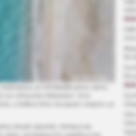
Κάθ
202
09:2
Κάθ
ποιε
Μερο
θα κ
Συν
θα γ
αντώνιος Λάμπρου
08:5
 παγκοσμίως με 624 βραβευμένες ακτές,
ή των ελληνικών θαλασσών. Στον
Συν
τας, η Εύβοια δίνει δυναμικό «παρών» με
πλη
Πότε
Παν
λίες Αλυκές Δροσιάς, Αστέρια και
Ημε
ές σήμα, προσφέροντας ασφάλεια και