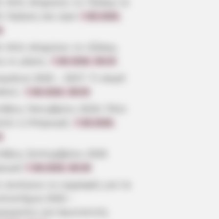
ε πότε κληρώνει το Τζόκερ το
6: Ημέρες και ώρα
7.08.2026,
6
ε πότε κληρώνει το τζόκερ,
ς οι μέρες;
7.08.2026, 09:20
μήνια 2026 – 2027: Τι καιρό
άνει;
7.08.2026, 09:05
τάξεις Οκτωβρίου 2026: Πότε
ίνει η πληρωμή;
7.08.2026,
3
τάξεις Σεπτεμβρίου 2026
ρωμή
7.08.2026, 08:39
 ανοίγουν οι εγγραφές για τα
επιστήμια 2026 –
ρομηνίες για πρωτοετείς