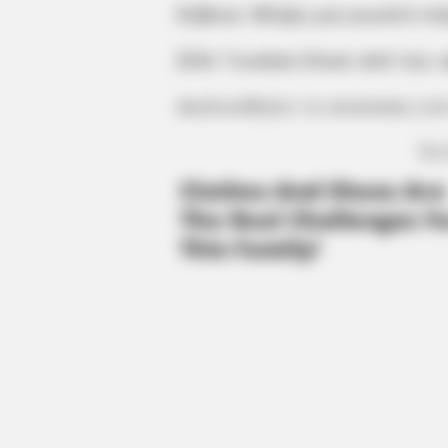
Εύβοια: Θλίψη για γνωστό επ
ΣΟΚ: Γυναίκα έπεσε από την
Ακολουθήστε το evianews.co
ΤΑ
BRAINBERRIES
If Looks Could Kill, These Women