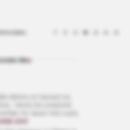
ΟΤΙΑ ΕΥΒΟΙΑ
ευταία Νέα
ΠΡΌΣΦΑΤΑ ΆΡΘΡΑ
βός θρήνος σε περιοχή της
οιας – Κανείς δεν μπορούσε
ιστέψει ότι έφυγε τόσο νωρίς
.2026, 19:47