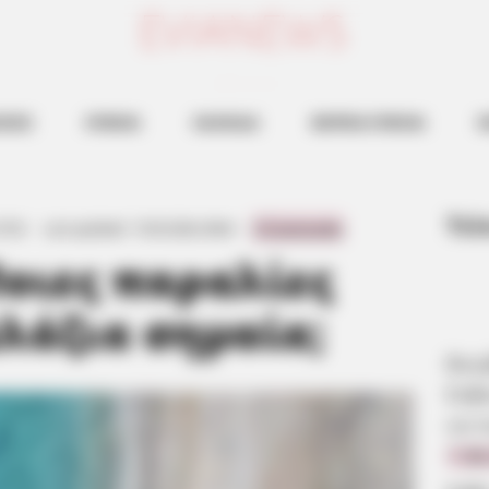
ευβοια νεα
ΗΣΕΙΣ
ΕΥΒΟΙΑ
ΧΑΛΚΙΔΑ
ΒΟΡΕΙΑ ΕΥΒΟΙΑ
Ν
Τελ
07:52
·
Last updated:
15.05.2026, 08:44
·
0 Comments
Ποιες παραλίες
λάζια σημαία;
Βου
Εύβ
να π
7.08