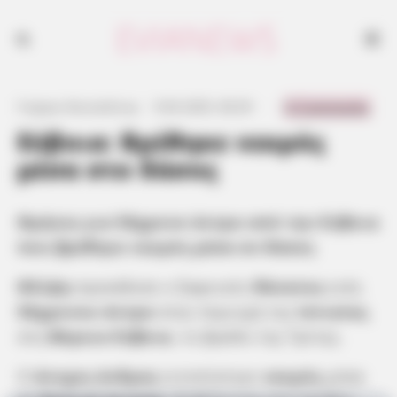
Ο άτυχος άνδρας εντοπίστηκε νεκρός μέσα σε δασική έκταση,
βυθίζοντας στο πένθος την τοπική κοινωνία.
0 Comments
Γιώργος Κουτσελίνης
·
9.04.2025, 06:39
·
·
Εύβοια: Βρέθηκε νεκρός
μέσα στο δάσος
Θρήνος για 56χρονο άντρα από την Εύβοια
που βρέθηκε νεκρός μέσα σε δάσος
Θλίψη
προκάλεσε ο ξαφνικός
θάνατος
ενός
56χρονου άντρα
στην περιοχή της
Ιστιαίας
,
στη
Βόρεια Εύβοια
, το βράδυ της Τρίτης.
Ο
άτυχος άνδρας
εντοπίστηκε
νεκρός
μέσα