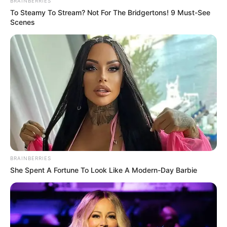
BRAINBERRIES
News
To Steamy To Stream? Not For The Bridgertons! 9 Must-See
Scenes
ΤΑ ΠΙΟ ΔΗΜΟΦΙΛΗ
BRAINBERRIES
She Spent A Fortune To Look Like A Modern-Day Barbie