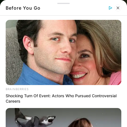
Before You Go
BRAINBERRIES
Shocking Turn Of Event: Actors Who Pursued Controversial
Careers
Μια γροθιά έγινε ένα χωριό στην Εύβοια για
να βρει συγχωριανό του.