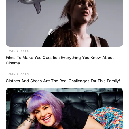
Όλα έγιναν το πρωί της Δευτέρας όταν ένας
κάτοικος χωριού στην περιοχή του Δημού
Διρφύων – Μεσσαπίων χάθηκε.
BRAINBERRIES
Films To Make You Question Everything You Know About
Cinema
BRAINBERRIES
Clothes And Shoes Are The Real Challenges For This Family!
Αμέσως σήμανε συναγερμός και όλοι άρχισαν
να αναζητούν τον ηλικιωμένο.
Όλο το χωριό έψαχνε τον άτυχο άντρα και