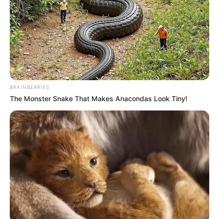
TAGS
ΕΥΒΟΙΑ
BRAINBERRIES
The Monster Snake That Makes Anacondas Look Tiny!
ΤΑΥΤΟΤΗΤΑ ΚΑΙ ΕΠΙΚΟΙΝΩΝΙΑ
ΟΡΟΙ ΧΡΗΣΗΣ