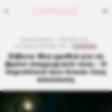
Γιώργος Κουτσελίνης
·
25.05.2026, 22:03
·
0 Comments
Last updated:
26.05.2026, 16:37
·
Εύβοια: Μια γροθιά για να
βρουν συγχωριανό τους – Η
περιπέτεια που ένωσε τους
κατοίκους