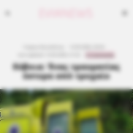
Γιώργος Κουτσελίνης
·
12.05.2026, 20:34
·
0 Comments
Last updated:
12.05.2026, 21:32
·
Εύβοια: Ένας τραυματίας
ύστερα από τροχαίο