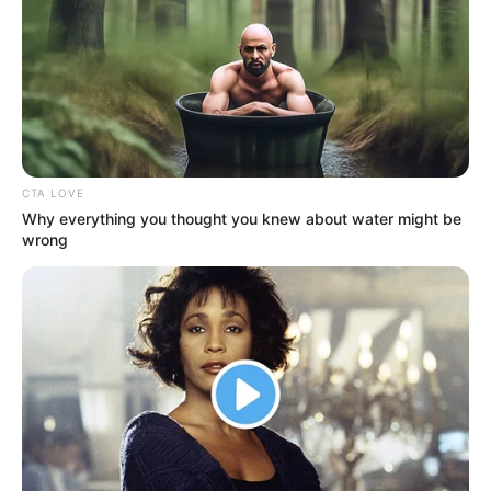
CTA LOVE
Why everything you thought you knew about water might be
wrong
Η πορεία του αυτοκινήτου σταμάτησε βίαια
πάνω σε ένα δέντρο, με τη σφοδρότητα της
σύγκρουσης να είναι τέτοια που προκάλεσε
την άμεση εκδήλωση πυρκαγιάς στο όχημα.
Στο σημείο έσπευσαν δυνάμεις της
πυροσβεστικής για την κατάσβεση της φωτιάς
και τον απεγκλωβισμό του οδηγού, ο οποίος