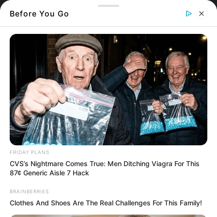
Before You Go
Θλίψη για γυναίκα από το χωριό Ζάρακες
στην Εύβοια που έφυγε πρόωρα από την
FRIDAY PLANS
ζωή
CVS’s Nightmare Comes True: Men Ditching Viagra For This
87¢ Generic Aisle 7 Hack
TAKEAWAYS
BRAINBERRIES
AI
Clothes And Shoes Are The Real Challenges For This Family!
•
Βαρύ πένθος στους Ζάρακες Εύβοιας μετά τον
θάνατο 66χρονης γυναίκας