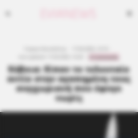
Γιώργος Κουτσελίνης
·
17.04.2026, 14:19
·
0 Comments
Last updated:
17.04.2026, 14:20
·
Εύβοια: Είπαν το τελευταίο
αντίο στην αγαπημένη τους
συγχωριανή που έφυγε
νωρίς