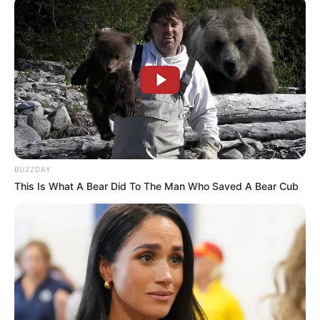
Συγγενείς και φίλοι συγκεντρώθηκαν στον
Ιερό Ναό Ευαγγελισμού της Θεοτόκου για να
συνοδεύσουν την Κατερίνα Πέππα στην
τελευταία της κατοικία.
Η ατμόσφαιρα στο χωριό ήταν βαριά, καθώς η
απώλεια μιας γυναίκας σε αυτή την ηλικία
θεωρείται από όλους πρόωρη και άδικη.
BUZZDAY
Με πληροφορίες από την ομάδα Aliveritop στο
This Is What A Bear Did To The Man Who Saved A Bear Cub
Facebook.
Περισσότερα νέα από την Εύβοια
Βαρύ πένθος στην Εύβοια για αγαπημένο
καθηγητή