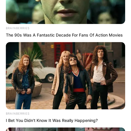
BRAINBERRIES
The 90s Was A Fantastic Decade For Fans Of Action Movies
BRAINBERRIES
I Bet You Didn't Know It Was Really Happening?