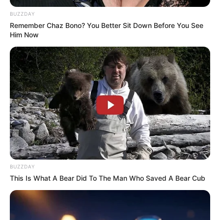
BUZZDAY
Remember Chaz Bono? You Better Sit Down Before You See
Him Now
BUZZDAY
This Is What A Bear Did To The Man Who Saved A Bear Cub