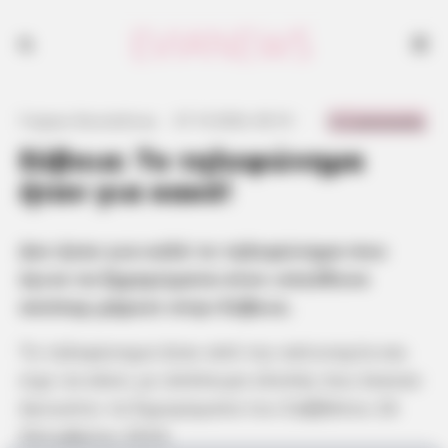
Δεν ήταν για καλό το τηλεφώνημα που έγινε τα ξημερώματα στον
υπεύθυνο σούπερ μάρκετ στην Εύβοια.
0 Comments
Γιώργος Κουτσελίνης
·
27.10.2024, 00:10
·
·
Εύβοια: Το τηλεφώνημα
ήταν για κακό!
Δεν ήταν για καλό το τηλεφώνημα που
έγινε τα ξημερώματα στον υπεύθυνο
σούπερ μάρκετ στην Εύβοια.
Το τηλεφώνημα ήταν από την αστυνομία και
είχε να κάνει με απόπειρα κλοπής που έκαναν
άγνωστοι τα ξημερώματα του Σαββάτου 26
Οκτωβρίου 2024.