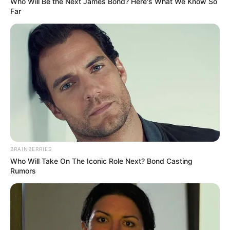
Who Will Be the Next James Bond? Here's What We Know So
Far
BRAINBERRIES
Who Will Take On The Iconic Role Next? Bond Casting
Rumors