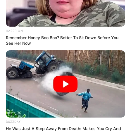
HABERION
Remember Honey Boo Boo? Better To Sit Down Before You
See Her Now
BUZZDAY
TAGS
He Was Just A Step Away From Death: Makes You Cry And
ΚΛΟΠΕΣ
ΧΑΛΚΙΔΑ ΝΕΑ