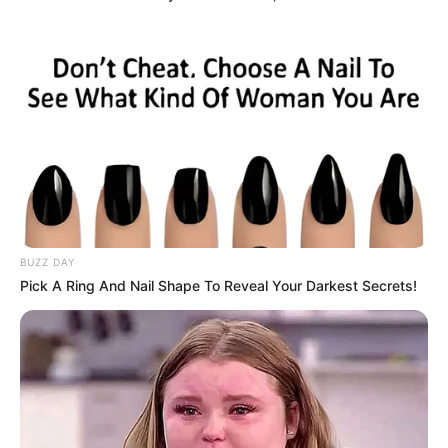
BUZZ DAY
Pick A Ring And Nail Shape To Reveal Your Darkest Secrets!