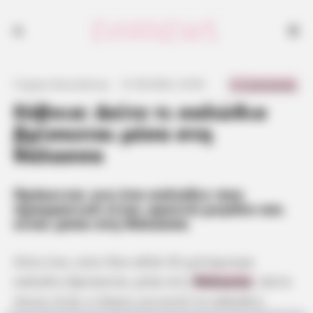
Δείτε τι καλώδιο βρίσκεται μέσα στη θάλασσα
0 Comments
Γιώργος Κουτσελίνης
·
31.08.2022, 23:50
·
·
Εύβοια: Δείτε τι καλώδιο
βρίσκεται μέσα στη
θάλασσα
Πρόκειται για ένα καλώδιο που
πραγματικά είναι αρκετά μεγάλο και
είναι μέσα στη θάλασσα
Ούτε ένα, ούτε δύο αλλά 30 χιλιόμετρα
καλώδιο βρίσκεται μέσα στη
θάλασσα
. Δείτε
ποιος είναι ο λόγος για αυτό το καλώδιο.