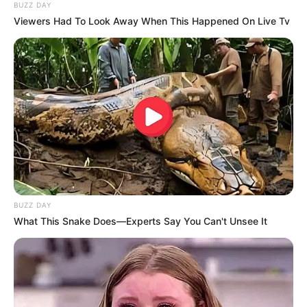
BUZZ DAY
Viewers Had To Look Away When This Happened On Live Tv
BUZZ DAY
What This Snake Does—Experts Say You Can't Unsee It