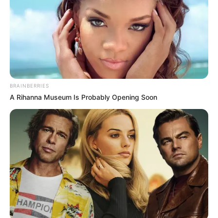
Υποσταθμού Υψηλής Τάσης στο
Μαντούδι
. Η
διασύνδεση συμβασιοποιήθηκε τον Μάιο του
2020 και παρά τις αντιξοότητες που
προκάλεσε η πανδημική κρίση, ηλεκτρίστηκε
σύμφωνα με το χρονοδιάγραμμα.
BRAINBERRIES
A Rihanna Museum Is Probably Opening Soon
Περισσότερα νέα από την Εύβοια
Βουβός θρήνος σε περιοχή της Εύβοιας –
Κανείς δεν μπορούσε να πιστέψει ότι έφυγε
τόσο νωρίς
Εύβοια: Θρήνος για παλικάρι που δεν