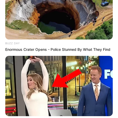
BUZZ DAY
Enormous Crater Opens - Police Stunned By What They Find