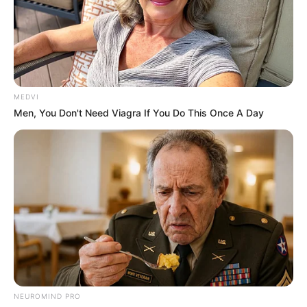
MEDVI
Men, You Don't Need Viagra If You Do This Once A Day
NEUROMIND PRO