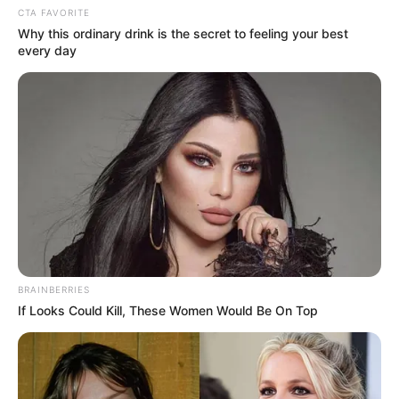
CTA FAVORITE
Why this ordinary drink is the secret to feeling your best
every day
Πλημμύρισε ο δρόμος Δροσιά-Λουκίσια
Ο δυνατός αέρας έβγαλε μέχρι και βάρκες
στην στεριά!
BRAINBERRIES
If Looks Could Kill, These Women Would Be On Top