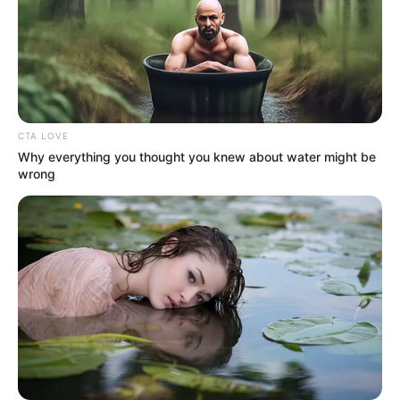
CTA LOVE
Why everything you thought you knew about water might be
Στα ορεινά της Εύβοιας ρίχνει χιόνι και στις
wrong
παραθαλάσσιες περιοχές πλημμύρες
Το μεγαλύτερο “
χτύπημα της κακοκαιρίας
”
ήταν στην περιοχή της
Δροσιάς
. Οι δρόμοι
καλύφθηκαν από
ξύλα και νερά
με τον Δήμο
Χαλκιδέων να έχει βγάλει μπουλτόζες για να
καθαρίσει το οδόστρωμα.