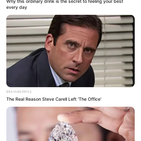
Why this ordinary drink is the secret to feeling your best
every day
Χιόνια στα ορεινά της Στενής – Φωτό: Στέλιος Φωτιάς
BRAINBERRIES
The Real Reason Steve Carell Left 'The Office'
Τα χιόνια που πέφτουν δημιουργούν μια σειρά από