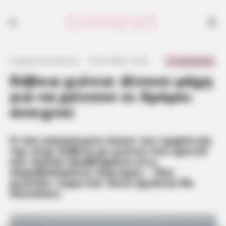
0 Comments
Γιώργος Κουτσελίνης
·
10.01.2024, 16:50
·
·
Εύβοια χιόνια: Δίνουν μάχη
για να μείνουν οι δρόμοι
ανοιχτοί
Η νέα κακοκαιρία έκανε την εμφάνιση
της στην Εύβοια με χιόνια στα ορεινά
και πολλά προβλήματα στις
παραθαλάσσιες περιοχές – Που
χιονίζει τώρα και ποια σχολεία θα
κλείσουν;