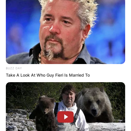
BUZZ DAY
Take A Look At Who Guy Fieri Is Married To