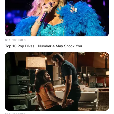
BRAINBERRIES
Top 10 Pop Divas - Number 4 May Shock You
Με αλυσίδες πρέπει να είναι εφοδιασμένοι οι οδηγοί στην
θέση Ράχη της Στενής – Φωτό Στέλιος Φωτιάς
Τα χιόνια καθυστέρησαν να πέσουν φέτος
αλλά ήρθαν και δημιούργησαν το σκηνικό που
πολλοί περίμεναν.