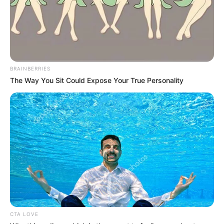
BRAINBERRIES
The Way You Sit Could Expose Your True Personality
Τα οχήματα πρέπει να έχουν αλυσίδες μιας και ο δρόμος
έχει χιόνια μιας και πυκνή είναι η χιονόπτωση στην
περιοχή – Φωτό Στέλιος Φωτιάς
Το στοίχημα της περιοχής είναι το
Σαββατοκύριακο, να γίνει πόλος έλξης μιας
και αρκετοί επισκέπτες επιλέγουν την Στενή
τον χειμώνα.
CTA LOVE