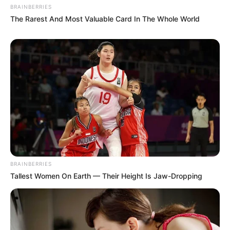
BRAINBERRIES
The Rarest And Most Valuable Card In The Whole World
Ο δρόμος καλύφθηκε από ξύλα και νερά κάνοντας
δύσκολη την πρόσβαση των οχημάτων
Χιόνια στα ορεινά της Εύβοιας
BRAINBERRIES
Tallest Women On Earth — Their Height Is Jaw-Dropping
Χιόνια στην Εύβοια: Φωτογραφία από την Δίρφη και την
θέση καταφύγιο