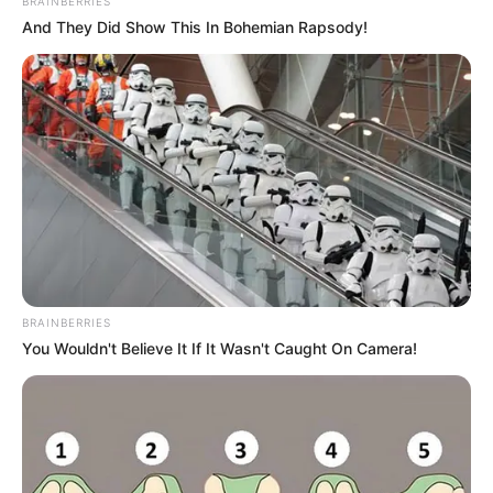
BRAINBERRIES
And They Did Show This In Bohemian Rapsody!
Πάνω από τα 25 εκατοστά είναι το χιόνι δεξιά και
αριστερά του δρόμου – Φωτό Στέλιος Φωτιάς
Οι εικόνες είναι
ειδυλλιακές
, με μηχανήματα
BRAINBERRIES
των δήμων να βρίσκονται επί ποδός, για να
You Wouldn't Believe It If It Wasn't Caught On Camera!
μην κλείσουν οι δρόμοι προς τους Στρόπωνες
και την Γλυφάδα.