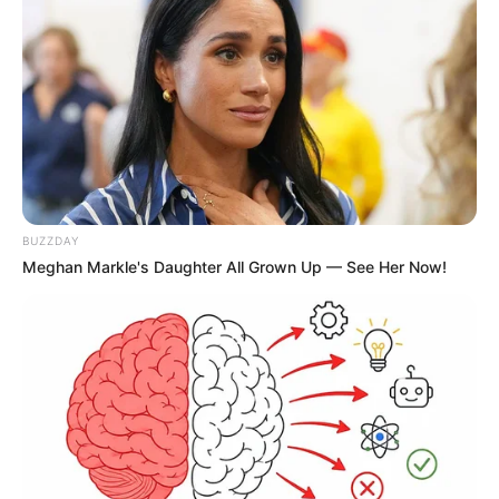
BUZZDAY
Meghan Markle's Daughter All Grown Up — See Her Now!