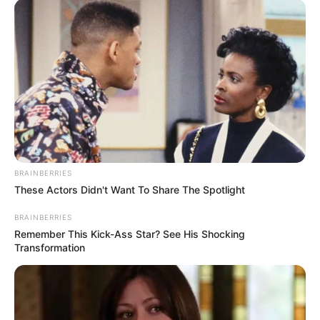
το πρωί στα ορεινά της
Στενής
.
Πιο συγκεκριμένα ξεκίνησε το χιόνι λίγο πριν
την θέση Καταφύγιο στον δρόμο Στενής –
Στρόπωνες.
BRAINBERRIES
These Actors Didn't Want To Share The Spotlight
BRAINBERRIES
Remember This Kick-Ass Star? See His Shocking
Transformation
Χιόνια στην Εύβοια: Στα λευκά η Δίρφη και πιο
συγκεκριμένα η θέση καταφύγιο
Ήδη είναι απαραίτητη η χρήση