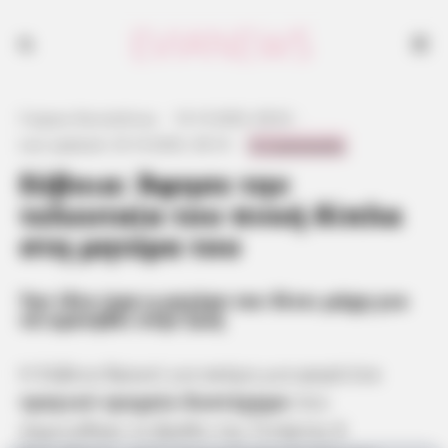
Γιώργος Κουτσελίνης
·
10.10.2025, 09:52
·
0 Comments
Last updated:
25.10.2025, 00:10
·
Εύβοια: Άφησε την
τελευταία του πνοή δίπλα
στη μητέρα του
Την ίδια ώρα η μητέρα του δίνει μάχη για
να κρατηθεί στην ζωή
Η Εύβοια θρηνεί για ακόμη μια φορά ένα
τραγικό τροχαίο δυστύχημα
που
σημειώθηκε το βράδυ της Τετάρτης 8