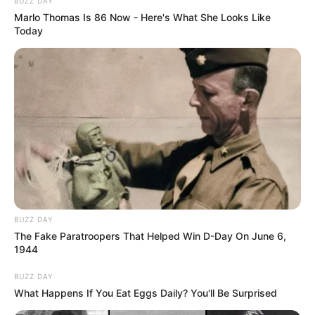
πεζοδρόμιο και δεν έγινε για λίγα λεπτά αλλά
BUZZ DAY
Marlo Thomas Is 86 Now - Here's What She Looks Like
για αρκετές ώρες.
Today
Ένας οδηγός έχει κλείσει το σημείο και όσοι
περπατούσαν
, τραβούσαν τα μαλλιά τους
αφού αναγκάζονταν να βγουν στον δρόμο, και
να ανέβουν ξανά στο πεζοδρόμιο και να
πορευτούν με ασφάλεια.
Στο πεζοδρόμιο κεντρικού δρόμου της Χαλκίδας δεν ήταν
παρκαρισμένο μόνο ένα αυτοκίνητο αλλά και μια μηχανή
BUZZ DAY
The Fake Paratroopers That Helped Win D-Day On June 6,
Το πρόβλημα, όπως υποστηρίζουν κάτοικοι
1944
και καταστηματάρχες, γιγαντώθηκε τα
BUZZ DAY
τελευταία χρόνια.
What Happens If You Eat Eggs Daily? You'll Be Surprised