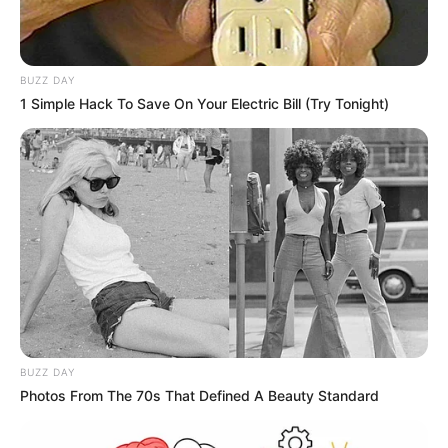
να παρκάρουν τα αυτοκίνητά τους.
BUZZ DAY
1 Simple Hack To Save On Your Electric Bill (Try Tonight)
Οδηγοί δεν έχουν κανένα πρόβλημα να “καβαλάνε” τα
πεζοδρόμια και να παρκάρουν τα αυτοκίνητά τους
Για την ιστορία της υπόθεσης, αξίζει να πούμε
ότι επιδόθηκαν κλήσεις στους παραπάνω
οδηγούς.
Εικόνες ντροπής σε διάβαση πεζών στη
Χαλκίδα για να τραβάς τα μαλλιά σου
Εικόνες ντροπής
με επίκεντρο τους πεζούς
BUZZ DAY
και όσους θέλουν να διασχίσουν μια διάβαση
Photos From The 70s That Defined A Beauty Standard
πεζών.