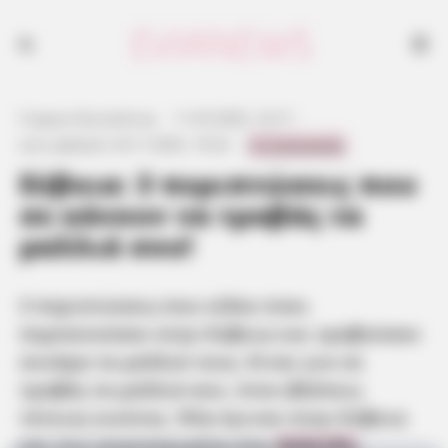
3 περιπτώσεις που είδαν όσοι περπατούσαν στην Εύβοια και
τραβούσαν συνάμα τα μαλλιά τους
Γιώργος Κουτσελίνης
·
11.03.2025, 14:17
·
0 Comments
Last updated:
24.11.2025, 19:22
·
Εύβοια: 3 περιπτώσεις που
σε κάνουν να τραβάς τα
μαλλιά σου!
3 περιπτώσεις που είδαν όσοι
περπατούσαν στην Εύβοια και τραβούσαν
συνάμα τα μαλλιά τους. Είναι για να
τραβάς τα μαλλιά σου, όταν βλέπεις
τέτοιες εικόνες. Όλα έγιναν στην Εύβοια
και πιο συγκεκριμένα στη
Χαλκίδα
.