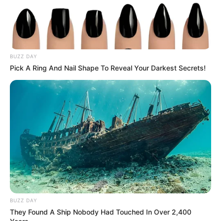
Εύβοια: Θλίψη για γνωστό επαγγελματία που
έφυγε ξαφνικά από την ζωή
Εύβοια: Θλίψη για γνωστό επαγγελματία που
BUZZ DAY
έφυγε από την ζωή
Pick A Ring And Nail Shape To Reveal Your Darkest Secrets!
Θλίψη στην Εύβοια: Έφυγε από τη ζωή
αγαπημένος γιατρός
Ακολουθήστε το evianews.com στο
Google
News
ΤΑ ΠΙΟ ΔΗΜΟΦΙΛΗ
BUZZ DAY
They Found A Ship Nobody Had Touched In Over 2,400