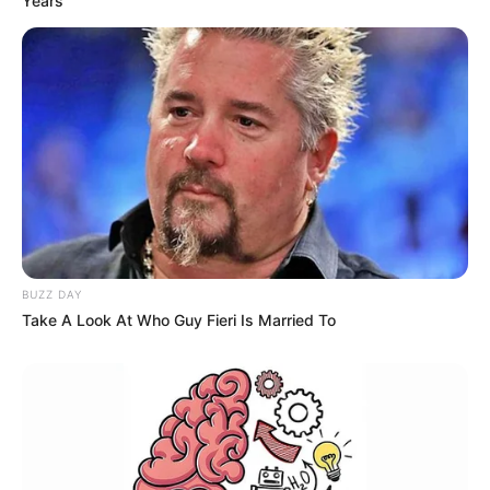
Years
BUZZ DAY
Take A Look At Who Guy Fieri Is Married To