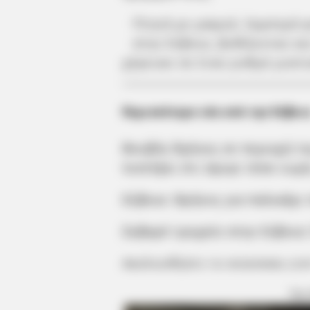
Πτηνά με μακριά, λαμπερά 
στην Εύβοια, βυθίζονταν κα
χόρευαν σε έναν ρυθμό μυστι
Περισσότερα νέα από την Εύβοι
Βουβός θρήνος σε περιοχή τη
πιστέψει ότι έφυγε τόσο νωρί
Εύβοια: Θρήνος για παλικάρι
Σοβαρό τροχαίο στην Εύβοια:
Ακολουθήστε το evianews.co
ΤΑ