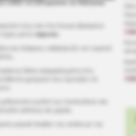
ου είδαν να κολυμπούν σε θάλασσα
Πότε
Παν
Ημε
ροστά τους σαν ένα όνειρο βγαλμένο
7.08
 είχαν μείνει
άφωνοι
.
Κοιν
ζια και διάφανη, καθρέφτιζε τον ουρανό
αίτ
δεύει.
Δωρ
οικ
 πράσινα δάση σκαρφαλωμένα στις
συνήθιστα χρώματα που έμοιαζαν να
7.08
ιου.
 μεθυστική ευωδιά των λουλουδιών και
ελωδία γαλήνης και χαράς.
ματα μαγικά έκοβαν την ανάσα με την