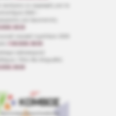
 ανοίγουν οι εγγραφές για τα
επιστήμια 2026 –
ρομηνίες για πρωτοετείς
.2026, 08:19
ωνικό οικιακό τιμολόγιο 2026
ηση
7.08.2026, 08:05
όσημο καλοκαιριού
οδόμων: Πότε θα πληρωθεί;
.2026, 08:00