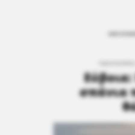
ΟΛΕΣ ΟΙ ΕΙΔ
Γιώργος Κουτσελίνη
Εύβοια:
σπάνια 
θ