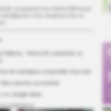
φτερά, σε χρώματα που σπάνια βλέπουμε
ι ξανάβγαιναν στην επιφάνεια σαν να
κό.
α
ς Εύβοιας – Κανείς δεν μπορούσε να
ς
 που δεν κατάφερε να κρατηθεί στην ζωή
 Ώρες αγωνίας για γυναίκα
m στο
Google News
 ΠΙΟ ΔΗΜΟΦΙΛΗ