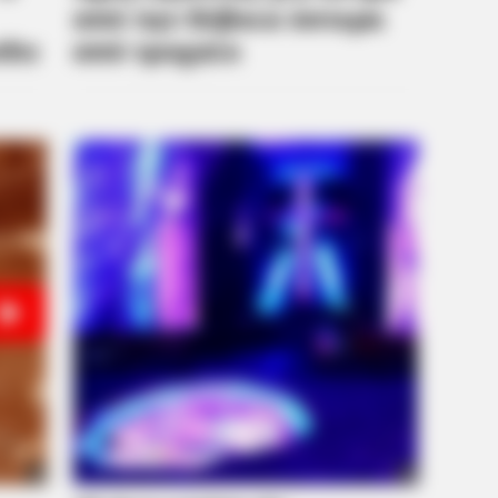
BRAINBERRIES
Are You The Same Alone And With
Others? Find Out
BRAIN
at
The
The