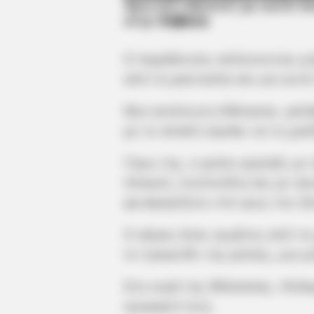
Έμειναν άφωνοι με αυτά π
στην
Εύβοια
Ο παράδεισος απλώνονταν μπ
από τη φαντασία και για αυτό
Μια ατελείωτη θάλασσα, γαλά
με το απαλό αεράκι να τη χαϊ
Γύρω της, η φύση οργίαζε με
πλαγιές, λουλούδια και με α
φωσφορίζουν στο φως του ήλ
Ο αέρας ήταν γεμάτος από τη
το τραγούδι της φύσης, μια μ
Στα νερά της θάλασσας, πλάσ
ομορφιά τους.