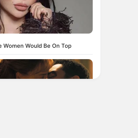
ese Women Would Be On Top
BERRIES
Steamy To Stream? Not For The
dgertons! 9 Must-See Scenes