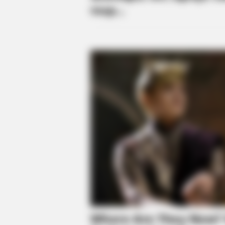
CTA FAVORITE
Why this ordinary drink is the secr
every day