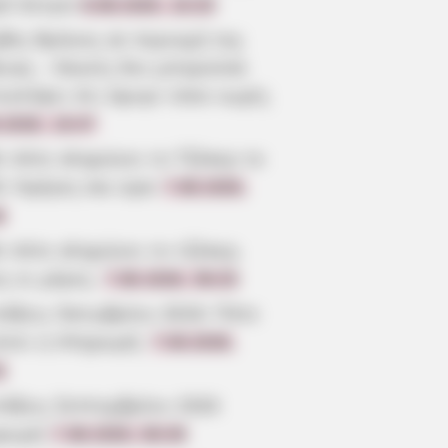
ρό άντρα
8.08.2026, 10:20
βός θρήνος σε περιοχή της
οιας – Κανείς δεν μπορούσε
ιστέψει ότι έφυγε τόσο νωρίς
.2026, 19:47
ε πότε κληρώνει το Τζόκερ το
6: Ημέρες και ώρα
7.08.2026,
6
ε πότε κληρώνει το τζόκερ,
ς οι μέρες;
7.08.2026, 09:20
τάξεις Οκτωβρίου 2026: Πότε
ίνει η πληρωμή;
7.08.2026,
3
τάξεις Σεπτεμβρίου 2026
ρωμή
7.08.2026, 08:39