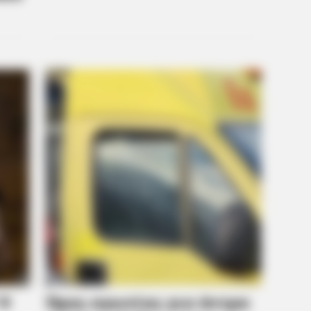
BRAINBERRIES
These 6 Movies Were So
Classics
et to feeling your best