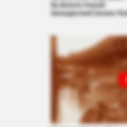
BRAINBERRIES
17 Rare Churches Underground Th
Still Exist