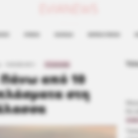
ευβοια νεα
ΗΣΕΙΣ
ΕΥΒΟΙΑ
ΧΑΛΚΙΔΑ
ΒΟΡΕΙΑ ΕΥΒΟΙΑ
Ν
Τελ
ς
·
10.09.2025, 08:13
·
·
0 Comments
 Πάνω από 10
πλάσματα στη
Μερο
άλασσα
θα κ
8.08
Τρα