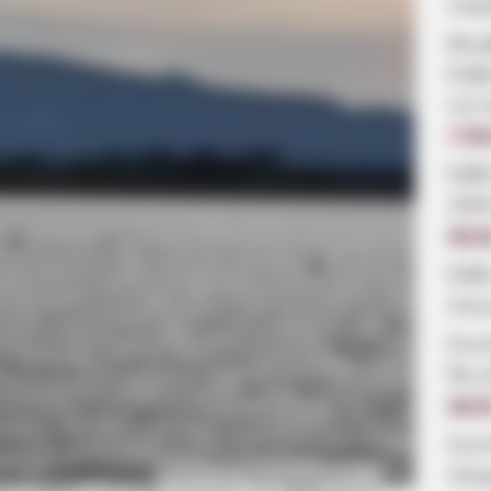
νεκ
Βου
Εύβ
να π
7.08
Κάθ
202
09:2
Κάθ
ποιε
Συν
θα γ
08:5
Συν
πλη
Πηγή φωτογραφίας: Ασημίνα Ντέλιου