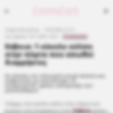
Οι κλοπές τον τελευταίο καιρό ολοένα και αυξάνονται με αποτέλεσμα
να αναζητούνται τρόποι αποτροπής των μπουκαδόρων
Γιώργος Κουτσελίνης
·
12.09.2025, 21:13
·
0 Comments
Last updated:
19.11.2025, 19:27
·
Εύβοια: 1 εύκολο κόλπο
στην πόρτα που απωθεί
διαρρήκτες
Οι κλοπές τον τελευταίο καιρό ολοένα και
αυξάνονται με αποτέλεσμα να
αναζητούνται τρόποι αποτροπής των
μπουκαδόρων
Υπάρχει ένα εύκολο κόλπο στην πόρτα που
διώχνει τους διαρρήκτες στην
Εύβοια
φτάνει