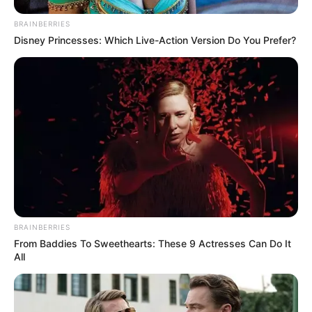
BRAINBERRIES
Disney Princesses: Which Live-Action Version Do You Prefer?
BRAINBERRIES
From Baddies To Sweethearts: These 9 Actresses Can Do It
All