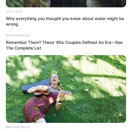
CTA LOVE
Περισσότερα νέα από την Εύβοια
Why everything you thought you knew about water might be
wrong
Βαρύ πένθος στην Εύβοια για αγαπημένο
BRAINBERRIES
καθηγητή
Remember Them? These '90s Couples Defined An Era—See
The Complete List
Την λένε «Κυκλάδες χωρίς πλοίο» και είναι 1
ώρα από Χαλκίδα – Υπερβολή ή όχι;
Θλίψη στην Εύβοια για γυναίκα
Ακολουθήστε το evianews.com στο
Google
News
ΤΑ ΠΙΟ ΔΗΜΟΦΙΛΗ
BRAINBERRIES