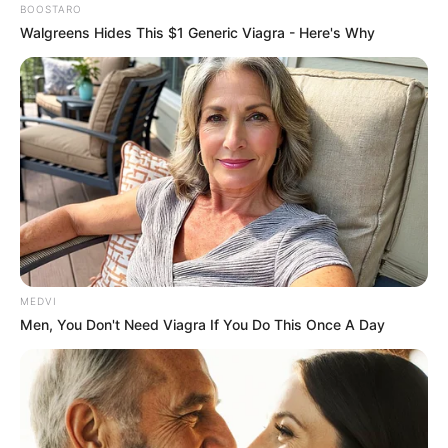
BOOSTARO
Walgreens Hides This $1 Generic Viagra - Here's Why
MEDVI
Men, You Don't Need Viagra If You Do This Once A Day