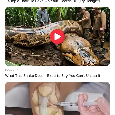
1 Simple Hack To Save On Your Electric Bill (Try Tonight)
BUZZDAY
What This Snake Does—Experts Say You Can't Unsee It