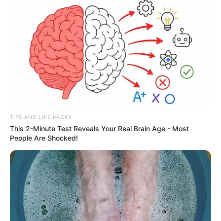
Ακολουθήστε το evianews.com στο
Google
News
Πατήστε στον player για να ακούσετε ζωντανά
τον Γιώργο Κουτελίνη στον Πτήση 103,2 fm
TIPS AND LIFE HACKS
This 2-Minute Test Reveals Your Real Brain Age - Most
People Are Shocked!