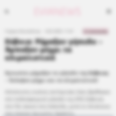
0 Comments
Γιώργος Κουτσελίνης
·
4.02.2025, 11:41
·
·
Εύβοια: Ρήμαξαν γήπεδο –
Άρπαξαν μέχρι τα
κλιματιστικά
Άγνωστοι ρήμαξαν το γήπεδο της
Εύβοιας
– Έκλεψαν μέχρι και τα κλιματιστικά!
Απίστευτες εικόνες αντίκρισαν όσοι βρέθηκαν
στο ποδοσφαιρικό γήπεδο της ΕΠΣ Εύβοιας
στο Πέι Δοκού στη Χαλκίδα, μετά το πλιάτσικο
που έκαναν άγνωστοι δράστες.