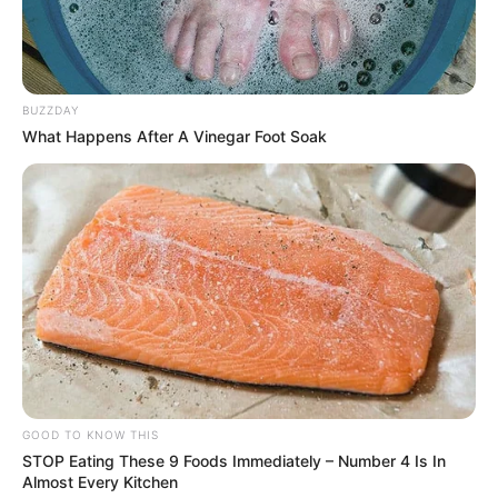
BUZZDAY
What Happens After A Vinegar Foot Soak
GOOD TO KNOW THIS
STOP Eating These 9 Foods Immediately – Number 4 Is In
Almost Every Kitchen