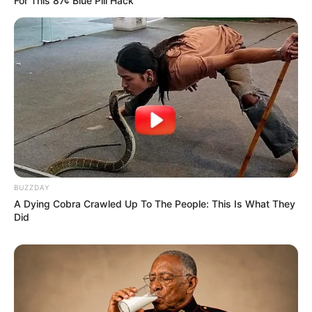
For This 87¢ Blue Pill Hack
BUZZDAY
A Dying Cobra Crawled Up To The People: This Is What They
Did