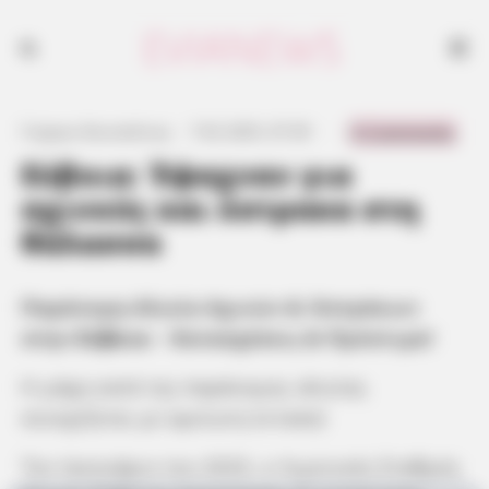
0 Comments
Γιώργος Κουτσελίνης
·
7.02.2025, 07:39
·
·
Εύβοια: Έψαχναν για
αχινούς και όστρακα στη
θάλασσα
Παράνομη Αλιεία Αχινών & Οστράκων
στην
Εύβοια
– Κατασχέσεις & Πρόστιμα!
Η μάχη κατά της παράνομης αλιείας
συνεχίζεται με αμείωτη ένταση!
Τον Ιανουάριο του 2025, ο Λιμενικός Σταθμός