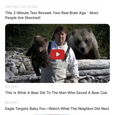
TIPS AND LIFE HACKS
This 2-Minute Test Reveals Your Real Brain Age - Most
People Are Shocked!
ΤΑΥΤΟΤΗΤΑ ΚΑΙ ΕΠΙΚΟΙΝΩΝΙΑ
ΟΡΟΙ ΧΡΗΣΗΣ
BUZZDAY
This Is What A Bear Did To The Man Who Saved A Bear Cub
BUZZDAY
Eagle Targets Baby Fox—Watch What The Neighbor Did Next