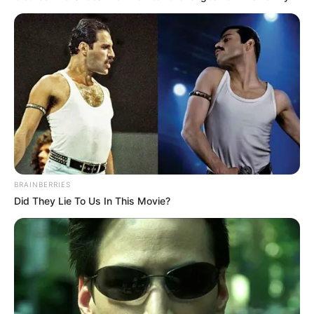
Οι έλεγχοι θα συνεχιστούν με αμείωτη ένταση
σε όλη την περιοχή, τόσο για την
καταπολέμηση της παράνομης αλιείας όσο και
για την προστασία των θαλάσσιων πόρων.
Περισσότερα νέα από την Εύβοια
Κάθε πότε κληρώνει το Τζόκερ το 2026:
Ημέρες και ώρα
BRAINBERRIES
Did They Lie To Us In This Movie?
Συντάξεις Οκτωβρίου 2026: Πότε θα γίνει η
πληρωμή;
Συντάξεις Σεπτεμβρίου 2026 πληρωμή
Ακολουθήστε το evianews.com στο
Google
News