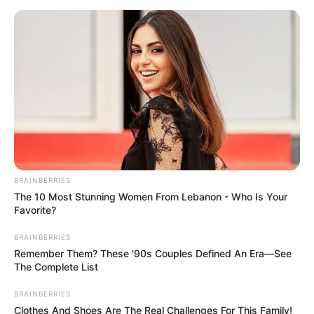
αποφευχθεί η περαιτέρω οικολογική ζημιά.
Οι υπεύθυνοι, οι οποίοι καταδύονταν χωρίς
τις απαραίτητες άδειες και παραβίαζαν τη
νομοθεσία περί αλιείας, δεν γλίτωσαν από την
αυστηρή επιτήρηση των Αρχών.
Συνολικά, καταγράφηκαν έξι αλιευτικές
παραβάσεις, ενώ οι εμπλεκόμενοι
βρίσκονται πλέον αντιμέτωποι με βαριά
πρόστιμα και τις αντίστοιχες διοικητικές
BRAINBERRIES
The 10 Most Stunning Women From Lebanon - Who Is Your
κυρώσεις.
Favorite?
Οι λιμενικοί ξεκαθάρισαν πως δεν θα υπάρξει
BRAINBERRIES
καμία ανοχή απέναντι σε όσους καταστρέφουν
Remember Them? These '90s Couples Defined An Era—See
The Complete List
το θαλάσσιο οικοσύστημα με παράνομες
πρακτικές.
BRAINBERRIES
Clothes And Shoes Are The Real Challenges For This Family!