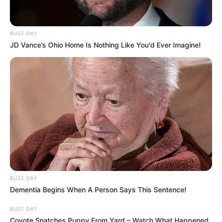
BUZZ DAY
JD Vance’s Ohio Home Is Nothing Like You'd Ever Imagine!
BUZZ DAY
Dementia Begins When A Person Says This Sentence!
BUZZ DAY
Coyote Snatches Puppy From Yard – Watch What Happened