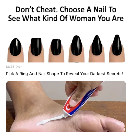
BUZZ DAY
Pick A Ring And Nail Shape To Reveal Your Darkest Secrets!