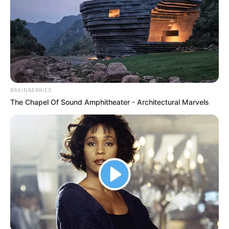
Ο χορός δεν άργησε να ξεκινήσει, με ζωντανή
μουσική που ξεσήκωσε μικρούς και μεγάλους.
Παραδοσιακά τραγούδια, λαϊκοί ρυθμοί και
έντονος ενθουσιασμός δημιούργησαν μια
μοναδική ατμόσφαιρα, αποδεικνύοντας πως ο
σύλλογος παραμένει σημείο αναφοράς για την
BRAINBERRIES
τοπική κοινότητα.
The Chapel Of Sound Amphitheater - Architectural Marvels