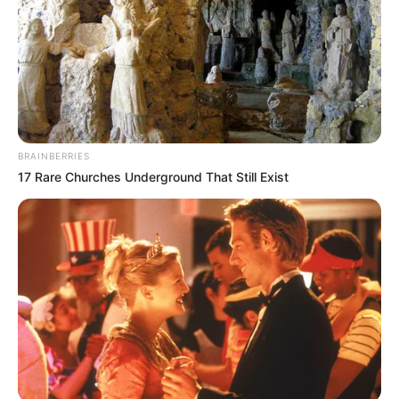
Συντάξεις Σεπτεμβρίου 2026 πληρωμή
Ακολουθήστε το evianews.com στο
Google
News
ΤΑ ΠΙΟ ΔΗΜΟΦΙΛΗ
BRAINBERRIES
17 Rare Churches Underground That Still Exist