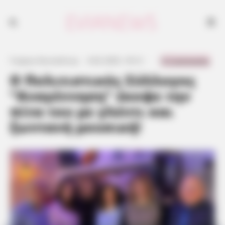
0 Comments
Γιώργος Κουτσελίνης
·
4.02.2025, 18:12
·
·
Ο Πολιτιστικός Σύλλογος
“Αναγέννηση” έκοψε την
πίτα του με γλέντι και
ζωντανή μουσική!