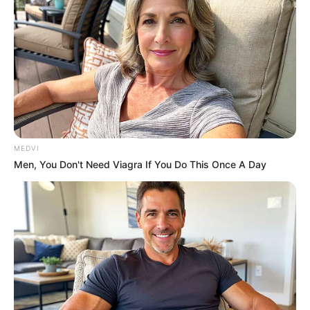
MEDVI
Men, You Don't Need Viagra If You Do This Once A Day