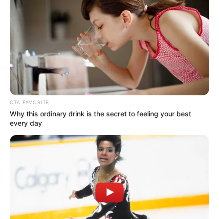
εκδηλώνετε με έντονες και υπερβολικές
αντιδράσεις. Αυτό είναι κάτι που θα
προκαλέσει πίεση και αμηχανία στον άλλο
άνθρωπο και θα κάνει ζημιά στη σχέση. Για
αυτό θα πρέπει, πριν αποφασίσεις να
συνεχίσεις μια σχέση από απόσταση, να έχεις
αποφασίσει να εμπιστευθείς τον σύντροφό
σου.
CTA FAVORITE
Why this ordinary drink is the secret to feeling your best
every day
Περισσότερα νέα από την Εύβοια
Κάθε πότε κληρώνει το Τζόκερ το 2026:
Ημέρες και ώρα
Συντάξεις Οκτωβρίου 2026: Πότε θα γίνει η
πληρωμή;