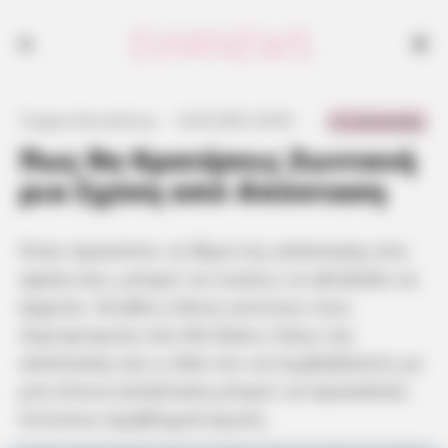
0 Comments
Γιώργος Κουτσελίνης
·
14.04.2025, 05:04
·
·
Πως θα Κρατήσεις Ζωντανή
μια Σχέση από Απόσταση
Όταν προκύπτει το θέμα της απόστασης στη
σχέση σου, μπορεί να νιώσεις το αδιέξοδο να
έρχεται. Νιώθεις όλους εκείνους τους
περιορισμούς που θα ζήσεις λόγω της
απόστασης και η ιδέα του να συμβιβαστείς με
μία τέτοια κατάσταση μπορεί να προκαλέσει
έντονους προβληματισμούς.