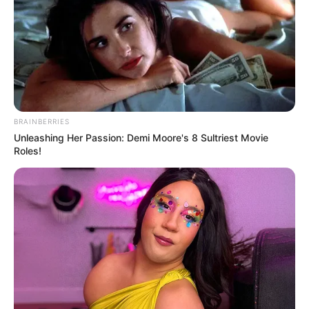
Κατανοούμε όλοι πως η επικοινωνία μέσα στη
μέρα σε μια σχέση εξ’ αποστάσεως είναι πολύ
σημαντική. Αυτό όμως δεν σημαίνει ότι
πρέπει κανείς να φτάσει στο σημείο να
προγραμματίζει μηχανικά την επικοινωνία με
το σύντροφό του που βρίσκεται μακριά, για
BRAINBERRIES
να νιώθει πως λειτουργεί σωστά η σχέση τους.
Unleashing Her Passion: Demi Moore's 8 Sultriest Movie
Roles!
Η επικοινωνία είναι πάρα πολύ σημαντικό να
είναι προαιρετική και κυρίως αυθόρμητη. Να
γίνεται δηλαδή όταν πραγματικά ο ένας θέλει
να μιλήσει με τον άλλον και να πηγάζει
καθαρά από αυτή την ανάγκη. Σε διαφορετική
περίπτωση, υπάρχει ο κίνδυνος να νιώσει
πίεση κάποιος μέσα στη σχέση αυτή, και κάτι
τέτοιο μόνο προβλήματα θα επιφέρει.