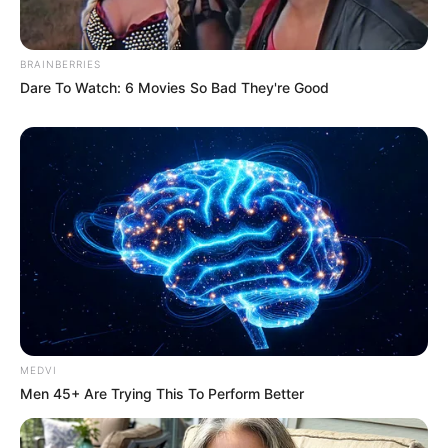
BRAINBERRIES
Dare To Watch: 6 Movies So Bad They're Good
MEDVI
Men 45+ Are Trying This To Perform Better