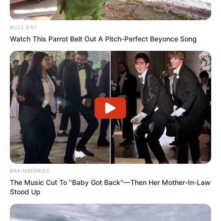
BUZZ DAY
Watch This Parrot Belt Out A Pitch-Perfect Beyonce Song
BRAINBERRIES
The Music Cut To "Baby Got Back"—Then Her Mother-In-Law
Stood Up