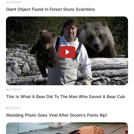
BUZZDAY
της πυροσβεστικής
, ενώ νωρίτερα όχημα
Giant Object Found In Forest Stuns Scientists
εθελοντών
τυλίχτηκε στις φλόγες
χωρίς
ωστόσο να πάθουν κάτι οι επιβαίνοντες.
Πυκνοί καπνοί έχουν σκεπάσει την περιοχή στο
Κοντοδεσπότι
Για μία ακόμα φορά από την
αρχή του
καλοκαιριού
σήμανε συναγερμός στην
πυροσβεστική για φωτιά στην ευρύτερη
περιοχή των Ψαχνών.
Δείτε το βίντεο
:
BUZZDAY
This Is What A Bear Did To The Man Who Saved A Bear Cub
BUZZDAY
Wedding Photo Goes Viral After Groom's Pants Rip!