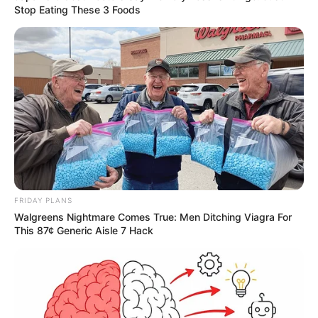
Stop Eating These 3 Foods
Λίγες μέρες αργότερα και πιο συγκεκριμένα
το Σάββατο 17 Αυγούστου
ξέσπασε φωτιά
στην ίδια πάλι περιοχή, κοντά στα χωριά
FRIDAY PLANS
Τσακαίοι και Ζάρακες
, όπως βλέπετε στην
Walgreens Nightmare Comes True: Men Ditching Viagra For
παρακάτω φωτογραφία.
This 87¢ Generic Aisle 7 Hack
Εφιάλτης οι φωτιές στην Εύβοια
Μεγάλος είναι ο εφιάλτης στην Εύβοια τους