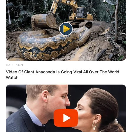
ισχυροί άνεμοι
που δυσκόλευαν την
προσπάθεια των πυροσβεστικών δυνάμεων.
Λίγο πριν την δύση του ηλίου κατάφεραν να
την θέσουν υπό έλεγχο.
Δείτε το βίντεο
:
HABERION
Video Of Giant Anaconda Is Going Viral All Over The World.
Watch
Φωτιά στο Μαρμάρι
Δασική φωτιά στην Εύβοια εκδηλώθηκε το