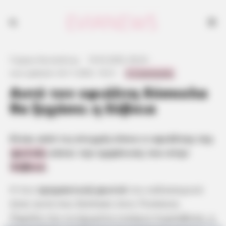
Φωτιά τώρα στην Εύβοια και στην περιοχή Πισσώνας όπου έχει
παραδοθεί στις φλόγες. Στάλθηκε μήνυμα 112.
Γιώργος Κουτσελίνης
·
19.03.2025, 00:24
·
0 Comments
Last updated:
24.11.2025, 19:21
·
Αυτό τον εφιάλτη δύσκολα
θα ξεχάσει η Εύβοια
Είναι από τις στιγμές όπου ο εφιάλτης της
φωτιάς
κάνει την εμφάνιση του στην
Εύβοια
.
Η πιο
τρομακτική φωτιά
του καλοκαιριού
ήταν αυτή που ξέσπασε στον Πισσώνα.
Παρόλη την ενισχυμένη εναέρια πυρόσβεση, η