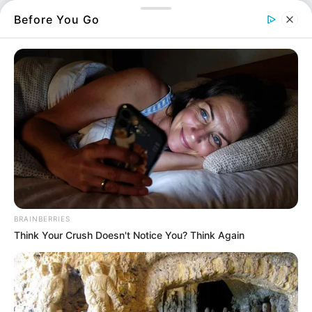
φωτιά ήταν μεγάλη και συνεχίστηκε και τις
Before You Go
βραδινές ώρες.
Μία νύχτα αγωνίας πέρασαν οι κάτοικοι της
Εύβοιας με την
φωτιά
να δημιουργεί
εφιαλτικές στιγμές. Παρόλη την προσπάθεια
των εναέριων μέσων πυρόσβεσης, τα οποία
έκαναν συνεχείς ρίψεις μέχρι τη δύση του
Ηλίου, η φωτιά συνέχιζε το καταστροφικό της
έργο διαλύοντας ένα από τα ελάχιστα δάση
που είχαν μείνει.
BRAINBERRIES
Το
καλοκαίρι του 2024
γράφεται με τα πιο
Think Your Crush Doesn't Notice You? Think Again
μελανά χρώματα μιας και είναι το έτος που η
Εύβοια παραδίδεται στις φλόγες. Ένα έτος
όπου οι κάτοικοι ζουν μέσα στην αγωνία. Μια
ανάλογη κατάσταση είχαμε ζήσει και το 2021