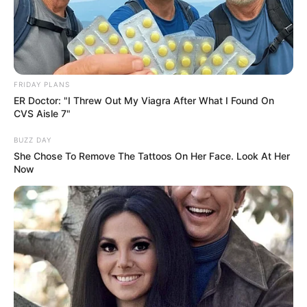
FRIDAY PLANS
ER Doctor: "I Threw Out My Viagra After What I Found On
CVS Aisle 7"
BUZZ DAY
She Chose To Remove The Tattoos On Her Face. Look At Her
Now