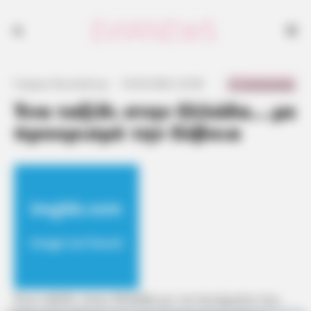
0 Comments
Γιώργος Κουτσελίνης
·
16.06.2024, 23:38
·
·
Ένα ταξίδι στην Ελλάδα….με
προορισμό την Εύβοια
Ένα ταξίδι στην Ελλάδα με τα ποιήματα του