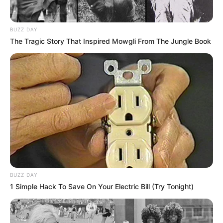
BUZZ DAY
The Tragic Story That Inspired Mowgli From The Jungle Book
BUZZ DAY
1 Simple Hack To Save On Your Electric Bill (Try Tonight)