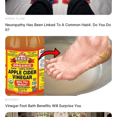
NERVE FLOW
Neuropathy Has Been Linked To A Common Habit. Do You Do
It?
BUZZDAY
Vinegar Foot Bath Benefits Will Surprise You