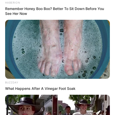
HABERION
Remember Honey Boo Boo? Better To Sit Down Before You
See Her Now
BUZZDAY
What Happens After A Vinegar Foot Soak