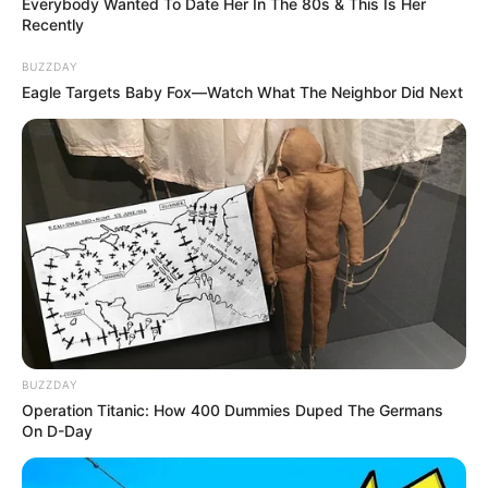
Everybody Wanted To Date Her In The 80s & This Is Her
Recently
BUZZDAY
Eagle Targets Baby Fox—Watch What The Neighbor Did Next
BUZZDAY
Operation Titanic: How 400 Dummies Duped The Germans
On D-Day