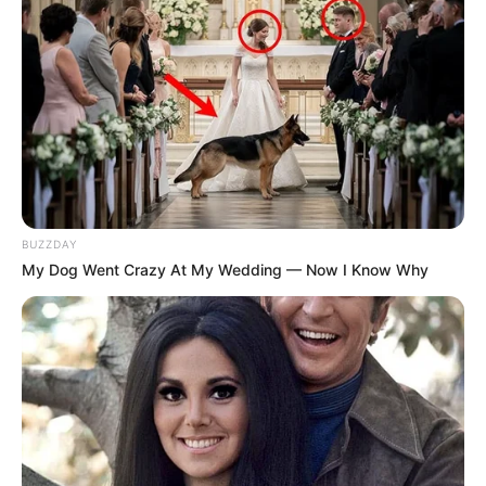
BUZZDAY
My Dog Went Crazy At My Wedding — Now I Know Why