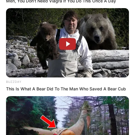
Men, You Don't Need Viagra If You Do This Once A Day
BUZZDAY
This Is What A Bear Did To The Man Who Saved A Bear Cub