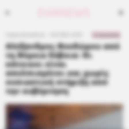
0 Comments
Γιώργος Κουτσελίνης
·
6.02.2023, 23:39
·
·
Αλέξανδρος Θεοδώρου από
τη Βόρεια Εύβοια: Οι
κάτοικοι είναι
απελπισμένοι και χωρίς
ουσιαστική στήριξη από
την κυβέρνηση