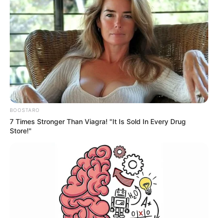
BOOSTARO
7 Times Stronger Than Viagra! "It Is Sold In Every Drug
Store!"