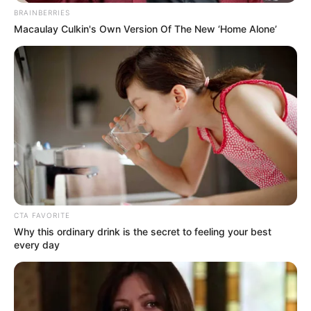
τεχνολογίας και αυτοματοποιημένων
BRAINBERRIES
συστημάτων ελέγχου, διασφαλίζεται υψηλή
Macaulay Culkin's Own Version Of The New ‘Home Alone’
ακρίβεια, σταθερή ποιότητα και βέλτιστη
απόδοση σε κάθε στάδιο παραγωγής.
Γιατί να επιλέξετε την ALSYK Hellas
Κορυφαία Brands
Η ALSYK Hellas συνεργάζεται με μερικούς από
τους μεγαλύτερους οίκους παγκοσμίως,
προσφέροντας κορυφαία συστήματα και
CTA FAVORITE
λύσεις: Schüco, VEKA, Reynaers, Alumil, Cadal,
Why this ordinary drink is the secret to feeling your best
every day
Motion.
Πανελλαδικό Δίκτυο