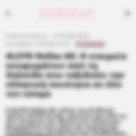
Γιώργος Κουτσελίνης
·
21.03.2026, 00:30
·
0 Comments
Last updated:
19.03.2026, 07:30
·
ALSYK Hellas AE: Η εταιρεία
κουφωμάτων από τη
Χαλκίδα που ταξιδεύει την
ελληνική ποιότητα σε όλο
τον κόσμο
Η
ALSYK Hellas AE
, μέλος του διεθνούς
ομίλου ALSYK Group, αποτελεί μία από τις
πιο ιστορικές και αξιόπιστες ελληνικές
βιομηχανίες στον χώρο της παραγωγής
κουφωμάτων αλουμινίου και συνθετικών