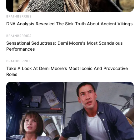
Περισσότερα νέα από την Εύβοια
BRAINBERRIES
Κάθε πότε κληρώνει το Τζόκερ το 2026:
DNA Analysis Revealed The Sick Truth About Ancient Vikings
Ημέρες και ώρα
BRAINBERRIES
Συντάξεις Οκτωβρίου 2026: Πότε θα γίνει η
Sensational Seductress: Demi Moore's Most Scandalous
Performances
πληρωμή;
BRAINBERRIES
Συντάξεις Σεπτεμβρίου 2026 πληρωμή
Take A Look At Demi Moore's Most Iconic And Provocative
Roles
Ακολουθήστε το evianews.com στο
Google
News
ΤΑ ΠΙΟ ΔΗΜΟΦΙΛΗ