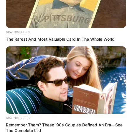
BRAINBERRIES
The Rarest And Most Valuable Card In The Whole World
BRAINBERRIES
Remember Them? These '90s Couples Defined An Era—See
The Complete List