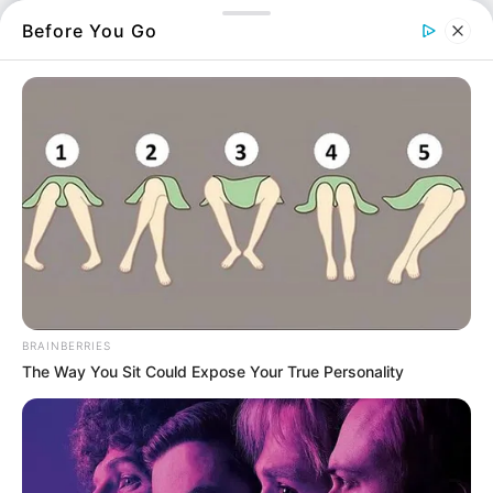
Clinical*
, με στόχο να υποστηρίξει πιο
Before You Go
οργανωμένα την καθημερινή πρακτική της
ψυχοθεραπείας.
BRAINBERRIES
Η εφαρμογή έχει σχεδιαστεί ώστε να βοηθά
The Way You Sit Could Expose Your True Personality
θεραπευτές και θεραπευόμενους να
εφαρμόζουν τη Γνωσιακή Συμπεριφορική
Θεραπεία (CBT) μέσα από ασκήσεις,
καταγραφή σκέψεων και παρακολούθηση της