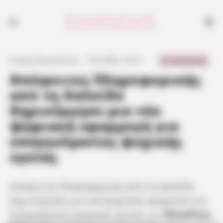
0 Comments
Γιώργος Κουτσελίνης
·
7.03.2026, 10:21
·
·
Απόφοιτος Πληροφορικής
από τη Χαλκίδα
δημιούργησε μια νέα
ψηφιακή εφαρμογή για
επαγγελματίες ψυχικής
υγείας
Απόφοιτος Πληροφορικής από τη Χαλκίδα
δημιούργησε μια νέα ψηφιακή εφαρμογή για
επαγγελματίες ψυχικής υγείας, το
*MindFlow