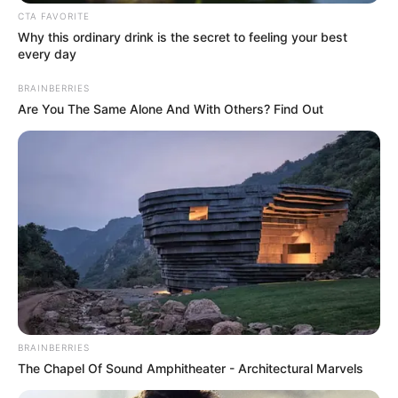
CTA FAVORITE
Συντάξεις Σεπτεμβρίου 2026 πληρωμή
Why this ordinary drink is the secret to feeling your best
every day
Ακολουθήστε το evianews.com στο
Google
BRAINBERRIES
News
Are You The Same Alone And With Others? Find Out
ΤΑ ΠΙΟ ΔΗΜΟΦΙΛΗ
BRAINBERRIES
The Chapel Of Sound Amphitheater - Architectural Marvels