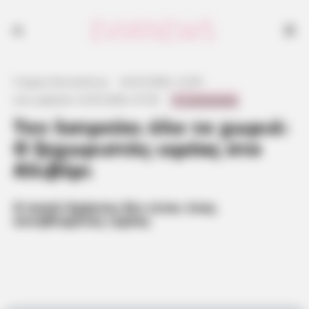
Γιώργος Κουτσελίνης
·
24.03.2026, 12:39
·
0 Comments
Last updated:
23.03.2026, 07:39
·
Τον λατρεύει όλο το χωριό:
Ο ξεχωριστός ιερέας στο
Αλιβέρι
Ο παπά Χρήστος δεν είναι ένας
συνηθισμένος ιερέας