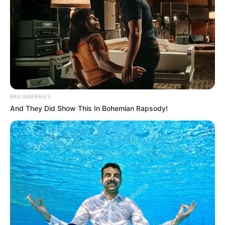
BRAINBERRIES
And They Did Show This In Bohemian Rapsody!