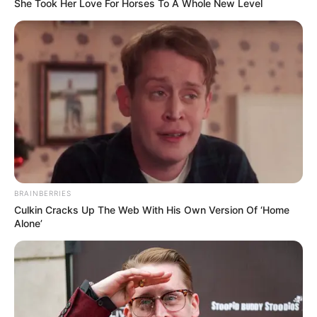
She Took Her Love For Horses To A Whole New Level
BRAINBERRIES
Culkin Cracks Up The Web With His Own Version Of ‘Home
Alone’