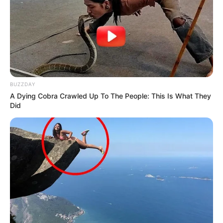
BUZZDAY
A Dying Cobra Crawled Up To The People: This Is What They
Did