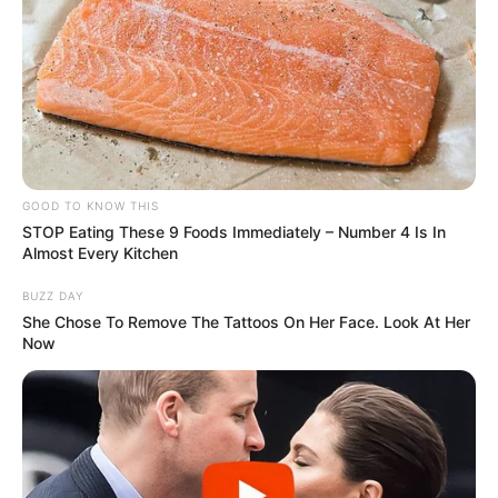
GOOD TO KNOW THIS
STOP Eating These 9 Foods Immediately – Number 4 Is In
TAGS
Almost Every Kitchen
ΕΥΒΟΙΑ
BUZZ DAY
She Chose To Remove The Tattoos On Her Face. Look At Her
Now