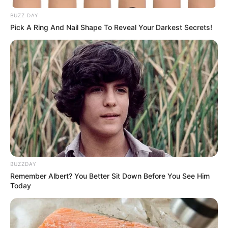
BUZZ DAY
Pick A Ring And Nail Shape To Reveal Your Darkest Secrets!
BUZZDAY
Remember Albert? You Better Sit Down Before You See Him
Today