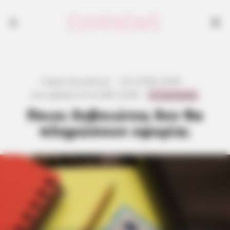
Γιώργος Κουτσελίνης
·
23.12.2025, 20:49
·
0 Comments
Last updated:
23.12.2025, 22:08
·
Ποιοι Ευβοιώτες δεν θα
πληρώσουν εφορία;