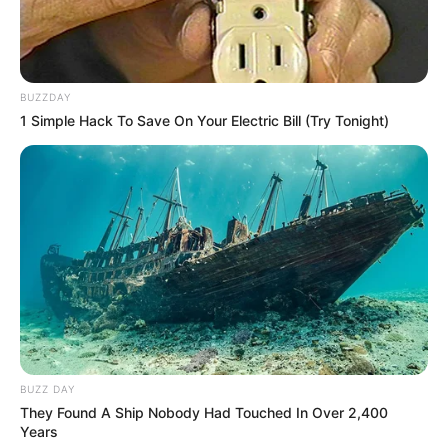
BUZZDAY
1 Simple Hack To Save On Your Electric Bill (Try Tonight)
BUZZ DAY
They Found A Ship Nobody Had Touched In Over 2,400
Years