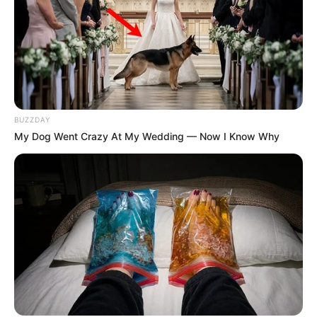
BUZZDAY
My Dog Went Crazy At My Wedding — Now I Know Why