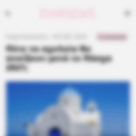
0 Comments
Γιώργος Κουτσελίνης
·
8.05.2021, 00:44
·
·
Πότε τα σχολεία θα
ανοίξουν μετά το Πάσχα
2021;