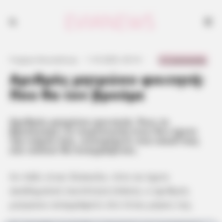
Αριθμός μητρώου φοιτητή: Πως το βρίσκουμε;
0 Comments
Γιώργος Κουτσελίνης
·
1.10.2025, 20:14
·
·
Αριθμός μητρώου φοιτητή:
Που θα τον βρούμε
Αριθμός μητρώου φοιτητή: Πως το
βρίσκουμε; Σε περίπτωση που δεν έχετε
την κάρτα σας, ανατρέχετε στα email σας
και κάπου θα αναγράφεται.
Αν πάλι είναι δύσκολο, τότε αν έχετε
ακαδημαϊκή ταυτότητα (πάσο), ο αριθμός
μητρώου αναγράφετε στο πίσω μέρος της.