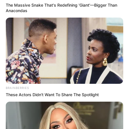
The Massive Snake That's Redefining 'Giant'—Bigger Than
Anacondas
TAGS
ΠΟΤΕ
BRAINBERRIES
These Actors Didn't Want To Share The Spotlight
ΤΑΥΤΟΤΗΤΑ ΚΑΙ ΕΠΙΚΟΙΝΩΝΙΑ
ΟΡΟΙ ΧΡΗΣΗΣ