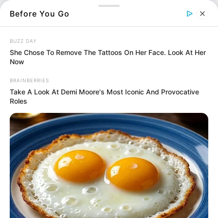
Αν παρόλα αυτά δεν μπορείτε να εντοπίσετε
Before You Go
τον αριθμό μητρώου, απευθυνθείτε στην
Γραμματεία του τμήματος σας.
BUZZ DAY
She Chose To Remove The Tattoos On Her Face. Look At Her
Now
Περισσότερα νέα από την Εύβοια
BRAINBERRIES
Ανακαλύπτοντας τη Σαντορίνη από τη
Take A Look At Demi Moore's Most Iconic And Provocative
Roles
Θάλασσα: Η Εμπειρία Πέρα από τις Παραλίες
Τα πιο Έξυπνα Tips Διακόσμησης για να
Μεταμορφώσεις το Σπίτι σου
Πρακτικός Οδηγός Συσκευασίας για
Καταστήματα Εστίασης και E-shops
Ακολουθήστε το evianews.com στο
Google
News