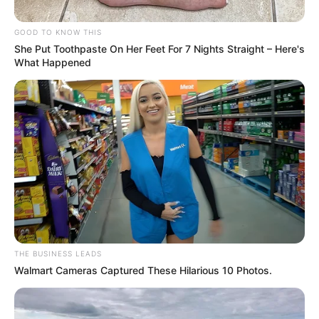
GOOD TO KNOW THIS
She Put Toothpaste On Her Feet For 7 Nights Straight – Here's
What Happened
THE BUSINESS LEADS
Walmart Cameras Captured These Hilarious 10 Photos.