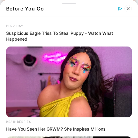
Before You Go
BUZZ DAY
Suspicious Eagle Tries To Steal Puppy - Watch What
Happened
Στις 23 Σεπτεμβρίου, τα ψητοπωλεία «Ο
BRAINBERRIES
Κούλης» σας ευχαριστούν για την προτίμησή
Have You Seen Her GRWM? She Inspires Millions
σας τόσα χρόνια με μια μοναδική προσφορά!