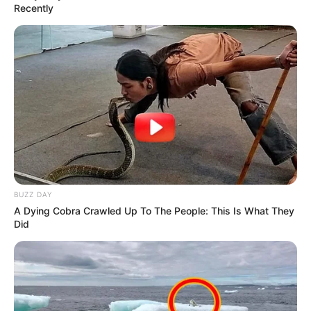
Recently
BUZZ DAY
A Dying Cobra Crawled Up To The People: This Is What They
Did