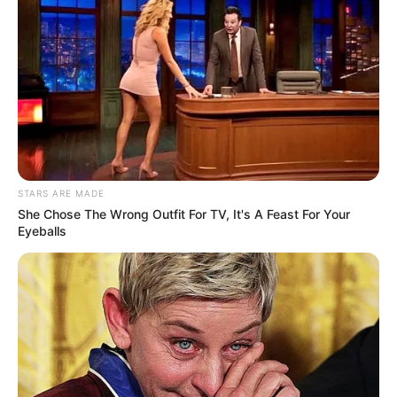
Ακολουθήστε το evianews.com στο
Google
News
ΤΑ ΠΙΟ ΔΗΜΟΦΙΛΗ
STARS ARE MADE
She Chose The Wrong Outfit For TV, It's A Feast For Your
Eyeballs