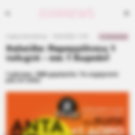
0 Comments
Γιώργος Κουτσελίνης
·
18.09.2025, 11:43
·
·
Χαλκίδα: Παραγγέλνεις 1
τυλιχτό – και 1 δωρεάν!
1 μήνυμα, 1000 χαμόγελα: Τα ευχαριστώ
μας σε εσάς!