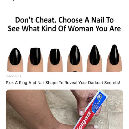
BUZZ DAY
Pick A Ring And Nail Shape To Reveal Your Darkest Secrets!