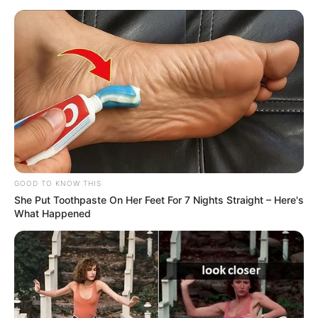
ΤΑΥΤΟΤΗΤΑ ΚΑΙ ΕΠΙΚΟΙΝΩΝΙΑ
ΟΡΟΙ ΧΡΗΣΗΣ
GOOD TO KNOW THIS
She Put Toothpaste On Her Feet For 7 Nights Straight – Here's
What Happened
© 2025 EVIANEWS του Γιώργου Κουτσελίνη