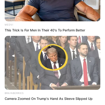
MEDVI
This Trick Is For Men In Their 40's To Perform Better
BRAINBERRIES
Camera Zoomed On Trump's Hand As Sleeve Slipped Up