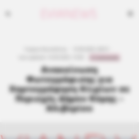
Γιώργος Κουτσελίνης
·
15.09.2025, 08:57
·
0 Comments
Last updated:
16.09.2025, 15:00
·
Ανακοίνωση
Φωτογράφισης για
Χαρτογράφηση Κτιρίων σε
Περιοχές Δήμου Κύμης –
Αλιβερίου