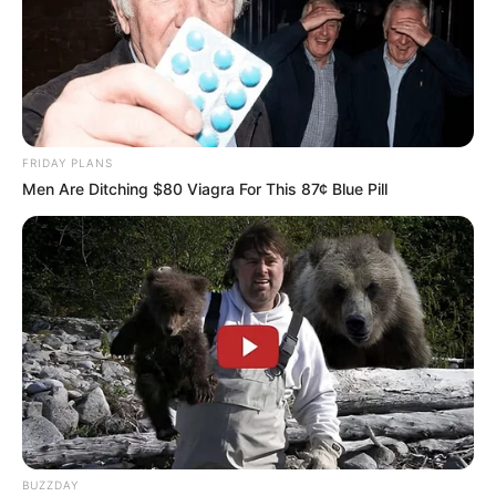
FRIDAY PLANS
Men Are Ditching $80 Viagra For This 87¢ Blue Pill
BUZZDAY