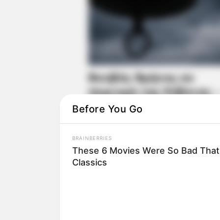
Before You Go
BRAINBERRIES
These 6 Movies Were So Bad That
Classics