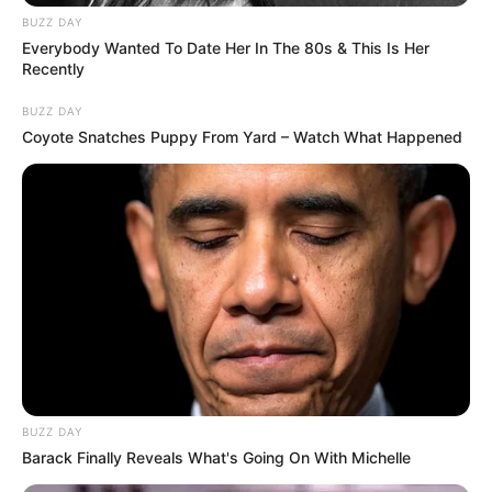
BUZZ DAY
Everybody Wanted To Date Her In The 80s & This Is Her
Περισσότερα νέα από την Εύβοια
Recently
BUZZ DAY
Κάθε πότε κληρώνει το Τζόκερ το 2026:
Coyote Snatches Puppy From Yard – Watch What Happened
Ημέρες και ώρα
Συντάξεις Οκτωβρίου 2026: Πότε θα γίνει η
πληρωμή;
Συντάξεις Σεπτεμβρίου 2026 πληρωμή
Ακολουθήστε το evianews.com στο
Google
News
ΤΑ ΠΙΟ ΔΗΜΟΦΙΛΗ
BUZZ DAY
Barack Finally Reveals What's Going On With Michelle