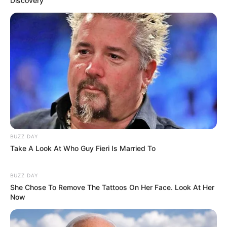
Discovery
BUZZ DAY
Take A Look At Who Guy Fieri Is Married To
BUZZ DAY
She Chose To Remove The Tattoos On Her Face. Look At Her
Now