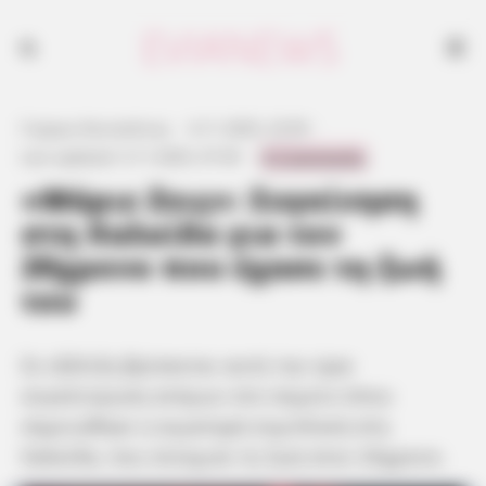
Γιώργος Κουτσελίνης
·
4.11.2025, 23:59
·
0 Comments
Last updated:
5.11.2025, 07:45
·
«Μάριε Ζεις»: Συγκίνηση
στη Χαλκίδα για τον
20χρονο που έχασε τη ζωή
του
Σε εξέλιξη βρίσκεται αυτή την ώρα
συγκέντρωση ατόμων στο σημείο όπου
σημειώθηκε η αιματηρή συμπλοκή στη
Χαλκίδα, που στοίχισε τη ζωή στον 20χρονο.