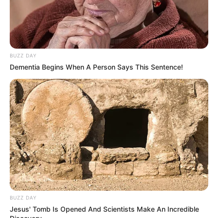
BUZZ DAY
Dementia Begins When A Person Says This Sentence!
BUZZ DAY
Jesus' Tomb Is Opened And Scientists Make An Incredible