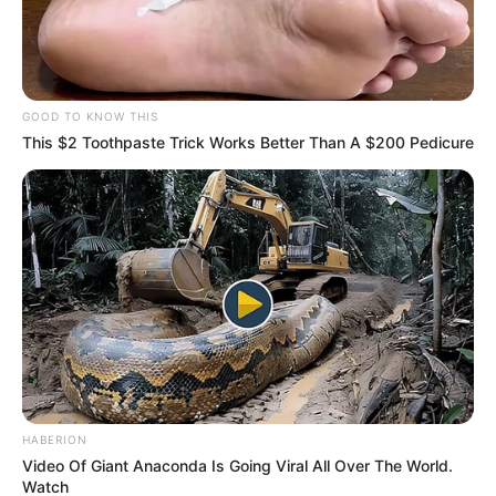
GOOD TO KNOW THIS
This $2 Toothpaste Trick Works Better Than A $200 Pedicure
HABERION
Video Of Giant Anaconda Is Going Viral All Over The World.
Watch