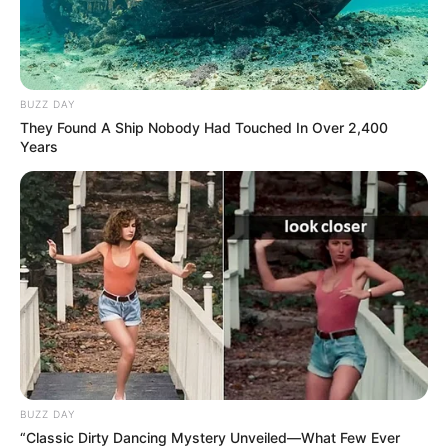
BUZZ DAY
They Found A Ship Nobody Had Touched In Over 2,400
Years
ΤΑΥΤΟΤΗΤΑ ΚΑΙ ΕΠΙΚΟΙΝΩΝΙΑ
ΟΡΟΙ ΧΡΗΣΗΣ
© 2025 EVIANEWS του Γιώργου Κουτσελίνη
BUZZ DAY
“Classic Dirty Dancing Mystery Unveiled—What Few Ever