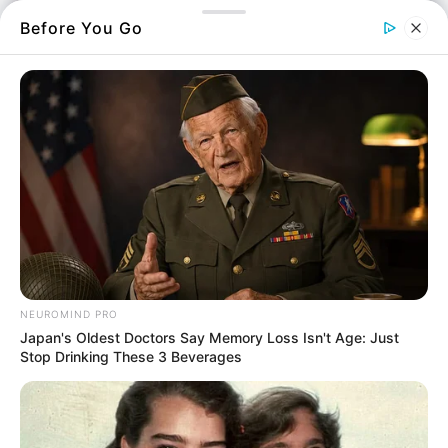
Before You Go
NEUROMIND PRO
Στο σημείο βρέθηκαν φίλοι του, για να
Japan's Oldest Doctors Say Memory Loss Isn't Age: Just
τιμήσουν τη μνήμη του νεαρού. Οι
Stop Drinking These 3 Beverages
συγκεντρωμένοι έχουν ανάψει κεριά, αφήνουν
λουλούδια και έχουν αναρτήσει πανό που
γράφει «Μάριε Ζεις».