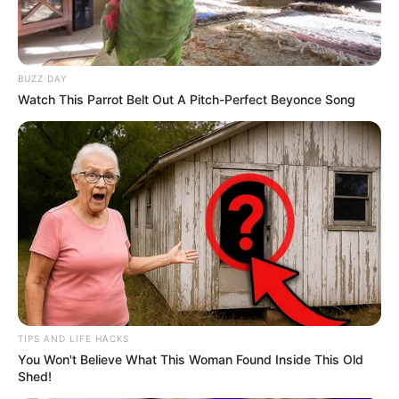
BUZZ DAY
Watch This Parrot Belt Out A Pitch-Perfect Beyonce Song
TIPS AND LIFE HACKS
You Won't Believe What This Woman Found Inside This Old
Shed!