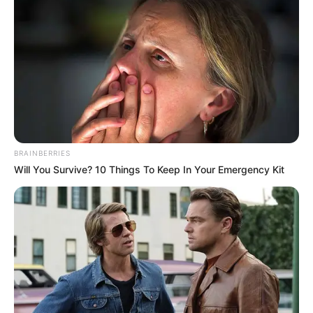
BRAINBERRIES
Will You Survive? 10 Things To Keep In Your Emergency Kit
TAGS
ΕΥΒΟΙΑ
ΘΑΝΑΤΟΣ