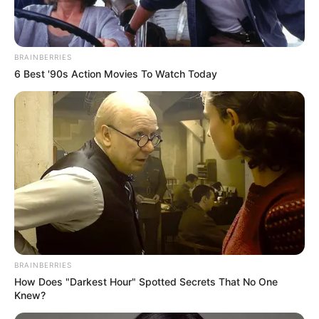
BRAINBERRIES
6 Best '90s Action Movies To Watch Today
BRAINBERRIES
How Does "Darkest Hour" Spotted Secrets That No One
Knew?