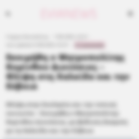
Θλίψη στην Εκκλησία και την τοπική κοινωνία – Εκοιμήθη ο
Μητροπολίτης Κορίνθου Διονύσιος, με βαθιούς δεσμούς με τη Χαλκίδα
και την Εύβοια
Γιώργος Κουτσελίνης
·
7.08.2025, 22:21
·
0 Comments
Last updated:
8.08.2025, 02:31
·
Εκοιμήθη ο Μητροπολίτης
Κορίνθου Διονύσιος –
Θλίψη στη Χαλκίδα και την
Εύβοια
Θλίψη στην Εκκλησία και την τοπική
κοινωνία – Εκοιμήθη ο Μητροπολίτης
Κορίνθου Διονύσιος, με βαθιούς δεσμούς
με τη Χαλκίδα και την Εύβοια