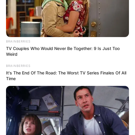
Ανακαλύπτοντας τη Σαντορίνη από τη
Θάλασσα: Η Εμπειρία Πέρα από τις Παραλίες
Τα πιο Έξυπνα Tips Διακόσμησης για να
Μεταμορφώσεις το Σπίτι σου
BRAINBERRIES
TV Couples Who Would Never Be Together: 9 Is Just Too
Weird
Πρακτικός Οδηγός Συσκευασίας για
Καταστήματα Εστίασης και E-shops
BRAINBERRIES
It's The End Of The Road: The Worst TV Series Finales Of All
Ακολουθήστε το evianews.com στο
Google
Time
News
ΤΑ ΠΙΟ ΔΗΜΟΦΙΛΗ