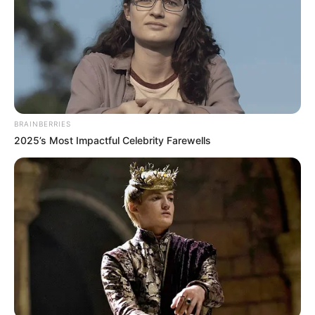
BRAINBERRIES
Δώσε προσοχή στα γούστα της
2025’s Most Impactful Celebrity Farewells
Πριν την έναρξη της αναζήτησης, σκέψου τι
δαχτυλίδια και κοσμήματα της αρέσουν.
Μπορείς να κάνεις επίσης γενικές ερωτήσεις,
ώστε να πάρεις απαντήσεις. Ακόμη και σε μια
συζήτηση που “πειράζεστε”, θα μπορέσεις να
αποκτήσεις μια εικόνα για το τι της αρέσει.
Εναλλακτικά, ζήτα βοήθεια από τις φίλες της.
Αυτές γνωρίζουν ακριβώς τι της αρέσει, ενώ