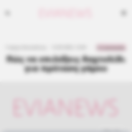
0 Comments
Γιώργος Κουτσελίνης
·
12.05.2025, 13:46
·
·
Πώς να επιλέξεις δαχτυλίδι
για πρόταση γάμου
Εύβοια Νέα