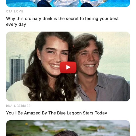
ανθεκτικά μέταλλα, κατάλληλα για ένα
CTA LOVE
μονόπετρο είναι ο χρυσός, η πλατίνα και το
Why this ordinary drink is the secret to feeling your best
every day
παλλάδιο. Η πλατίνα, γνωστή και ως
λευκόχρυσος, είναι το πιο ανθεκτικό υλικό
από όλα. Όμως, χρειάζεται συντήρηση με το
πέρασμα του χρόνου. Ο λευκός χρυσός
χρειάζεται επιπλατίνωμα, ενώ το παλλάδιο
δύσκολα επέρχεται επιδιορθώσεις.
BRAINBERRIES
You'll Be Amazed By The Blue Lagoon Stars Today