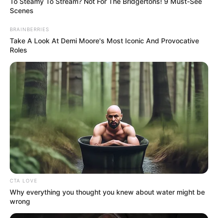
Ακολουθήστε το evianews.com στο
Google
To Steamy To Stream? Not For The Bridgertons! 9 Must-See
Scenes
News
BRAINBERRIES
ΤΑ ΠΙΟ ΔΗΜΟΦΙΛΗ
Take A Look At Demi Moore's Most Iconic And Provocative
Roles
CTA LOVE
Why everything you thought you knew about water might be
wrong